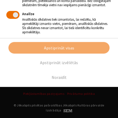
piemēram, pieteikšanos un konta pārvaldību. Bez obligātajām
sīkdatnēm tīmekļa vietni nav iespējams pienācīgi izmantot.
Atpakaļ
Analīze
Analītiskās sīkdatnes tiek izmantotas, lai redzētu, kā
apmeklētāji izmanto vietni, piemēram, analītiskās sīkdatnes.
SEKO MUMS
Šīs sīkdatnes nevar izmantot, lai tieši identificētu konkrētu
apmeklētāju.
Apstiprināt visas
Apstiprināt izvēlētās
Noraidīt
Piekļūstamības paziņojums
Privātuma politika
© Jēkabpils pilsētas pašvaldības Jēkabpils Kultūras pārvalde
Izstrādāja