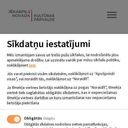
Sīkdatņu iestatījumi
IELĪGOŠANAS PASĀKUMS KOPĀ
Mēs izmantojam savus un trešo pušu sīkfailus, lai nodrošinātu jūsu
AR FOLKLORAS KOPU
apmeklējuma drošību. Lai uzzinātu vairāk par mūsu sīkfailu politiku,
noklikšķiniet
šeit
.
“DIGNŌJĪŠI” PIE DAUGAVAS
Jūs varat piekrist visām sīkdatnēm, noklikšķinot uz “Apstiprināt
21.06.2022 - plkst.18.00
visas”, vai noraidīt tās, noklikšķinot uz “Noraidīt”.
Dignājas brīvdabas estrāde
Ja tīmekļa vietnes lietotājs noklikšķina uz pogas “Noraidīt”, tīmekļa
vietnē tiek saglabātas obligātās sīkdatnes, kas ir nepieciešamas
tīmekļa vietnes darbībai un kuru izmantošanai nav nepieciešama
21.06. plkst. 18.00
lietotāja piekrišana
Ielīgošanas pasākums – kopā ar folkloras kopu “Dignōjīši” .
Obligātās
Obligāts
PASĀKUMS NORISINĀSIES ATPŪTAS VIETĀ PIE DAUGAVAS!
Obligātās sīkdatnes nodrošina vietnes pamatfunkcijas,