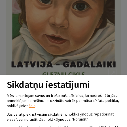
Sīkdatņu iestatījumi
Mēs izmantojam savus un trešo pušu sīkfailus, lai nodrošinātu jūsu
IEVAS MUZIKANTES GLEZNU
apmeklējuma drošību. Lai uzzinātu vairāk par mūsu sīkfailu politiku,
CIKLS “LATVIJA – GADALAIKI”
noklikšķiniet
šeit
.
KRUSTPILS PILĪ
Jūs varat piekrist visām sīkdatnēm, noklikšķinot uz “Apstiprināt
visas”, vai noraidīt tās, noklikšķinot uz “Noraidīt”.
29.04 - 18.06