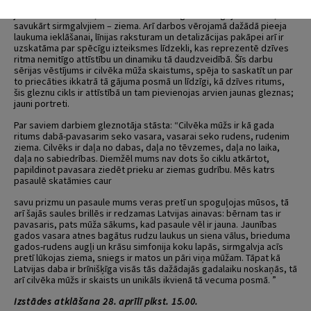
atainotajai personai – maza bērna brillēs atspīd agrs pavasaris,
jauniešiem – vasara, cilvēkam brieduma gados zaigojas rudens,
savukārt sirmgalvjiem – ziema. Arī darbos vērojamā dažādā pieeja
laukuma ieklāšanai, līnijas raksturam un detalizācijas pakāpei arī ir
uzskatāma par spēcīgu izteiksmes līdzekli, kas reprezentē dzīves
ritma nemitīgo attīstību un dinamiku tā daudzveidībā. Šīs darbu
sērijas vēstījums ir cilvēka mūža skaistums, spēja to saskatīt un par
to priecāties ikkatrā tā gājuma posmā un līdzīgi, kā dzīves ritums,
šis gleznu cikls ir attīstībā un tam pievienojas arvien jaunas gleznas;
jauni portreti.
Par saviem darbiem gleznotāja stāsta: “Cilvēka mūžs ir kā gada
ritums dabā-pavasarim seko vasara, vasarai seko rudens, rudenim
ziema. Cilvēks ir daļa no dabas, daļa no tēvzemes, daļa no laika,
daļa no sabiedrības. Diemžēl mums nav dots šo ciklu atkārtot,
papildinot pavasara ziedēt prieku ar ziemas gudrību. Mēs katrs
pasaulē skatāmies caur
savu prizmu un pasaule mums veras pretī un spoguļojas mūsos, tā
arī šajās saules brillēs ir redzamas Latvijas ainavas: bērnam tas ir
pavasaris, pats mūža sākums, kad pasaule vēl ir jauna. Jaunības
gados vasara atnes bagātus rudzu laukus un siena vālus, brieduma
gados-rudens augļi un krāsu simfonija koku lapās, sirmgalvja acīs
pretī lūkojas ziema, sniegs ir matos un pāri viņa mūžam. Tāpat kā
Latvijas daba ir brīnišķīga visās tās dažādajās gadalaiku noskaņās, tā
arī cilvēka mūžs ir skaists un unikāls ikvienā tā vecuma posmā. ”
Izstādes atklāšana 28. aprīlī plkst. 15.00.