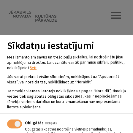
Sīkdatņu iestatījumi
INGAS ĀRIŅAS GLEZNU IZSTĀDE
Mēs izmantojam savus un trešo pušu sīkfailus, lai nodrošinātu jūsu
“ZIEDĒT KĀ ROZEI” ZASAS
apmeklējuma drošību. Lai uzzinātu vairāk par mūsu sīkfailu politiku,
noklikšķiniet
šeit
.
BIBLIOTĒKĀ
Jūs varat piekrist visām sīkdatnēm, noklikšķinot uz “Apstiprināt
26.04 - 26.05
Zasas bibliotēka
visas”, vai noraidīt tās, noklikšķinot uz “Noraidīt”.
Ja tīmekļa vietnes lietotājs noklikšķina uz pogas “Noraidīt”, tīmekļa
vietnē tiek saglabātas obligātās sīkdatnes, kas ir nepieciešamas
No 26. aprīļa Zasas bibliotēkā gleznu izstāde “Ziedēt kā
rozei”, kurā vienuviet būs apskatāmi brīvmākslinieces
tīmekļa vietnes darbībai un kuru izmantošanai nav nepieciešama
Ingas Āriņas (Salas pag.) mākslas darbi.
lietotāja piekrišana
Māksla ir kaut kas aizraujošs, brīnišķīgs un vienkārši skaists.
“Gleznošana ir meditācijas process, caur krāsu tu izliec uz audekla
Obligātās
Obligāts
savas sajūtas”, saka Inga Āriņa. Mazais ceļojums autores gleznu
Obligātās sīkdatnes nodrošina vietnes pamatfunkcijas,
izstādē sniegs emocijas un apmeklētājs mazliet kļūs maigāks,