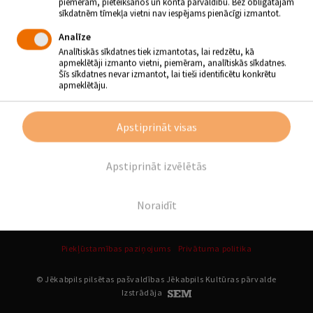
piemēram, pieteikšanos un konta pārvaldību. Bez obligātajām
mīlošāks un humānāks.
Izstāde bibliotēkā būs skatāma līdz
sīkdatnēm tīmekļa vietni nav iespējams pienācīgi izmantot.
26. maijam.
Ieejas maksa – labs garastāvoklis!
Analīze
Analītiskās sīkdatnes tiek izmantotas, lai redzētu, kā
Informāciju sagatavoja
apmeklētāji izmanto vietni, piemēram, analītiskās sīkdatnes.
Zasas bibliotēkas vad.
Šīs sīkdatnes nevar izmantot, lai tieši identificētu konkrētu
Ināra Valaine
apmeklētāju.
Atpakaļ
Apstiprināt visas
Apstiprināt izvēlētās
SEKO MUMS
Noraidīt
Piekļūstamības paziņojums
Privātuma politika
© Jēkabpils pilsētas pašvaldības Jēkabpils Kultūras pārvalde
Izstrādāja