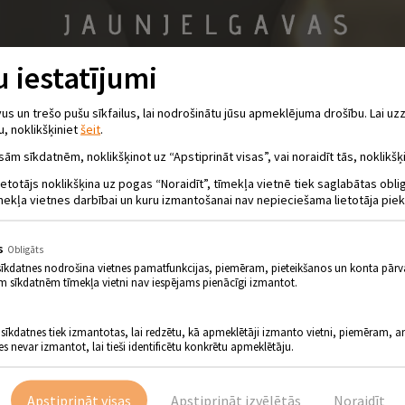
 iestatījumi
 un trešo pušu sīkfailus, lai nodrošinātu jūsu apmeklējuma drošību. Lai uzz
u, noklikšķiniet
šeit
.
sām sīkdatnēm, noklikšķinot uz “Apstiprināt visas”, vai noraidīt tās, noklikšķi
ietotājs noklikšķina uz pogas “Noraidīt”, tīmekļa vietnē tiek saglabātas obl
mekļa vietnes darbībai un kuru izmantošanai nav nepieciešama lietotāja piek
s
Obligāts
sīkdatnes nodrošina vietnes pamatfunkcijas, piemēram, pieteikšanos un konta pārv
m sīkdatnēm tīmekļa vietni nav iespējams pienācīgi izmantot.
 sīkdatnes tiek izmantotas, lai redzētu, kā apmeklētāji izmanto vietni, piemēram, an
es nevar izmantot, lai tieši identificētu konkrētu apmeklētāju.
Apstiprināt visas
Apstiprināt izvēlētās
Noraidīt