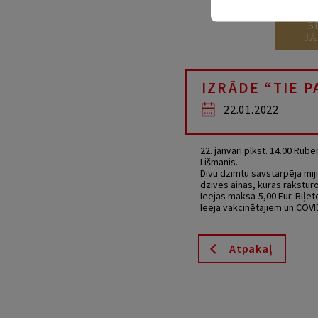
IZRĀDE “TIE 
22.01.2022
22. janvārī plkst. 14.00 Rub
Lišmanis.
Divu dzimtu savstarpēja miji
dzīves ainas, kuras rakstur
Ieejas maksa-5,00 Eur. Biļet
Ieeja vakcinētajiem un COVID
Atpakaļ