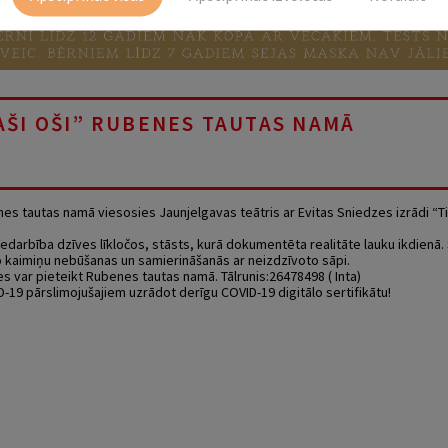
PAŠI OŠI” RUBENES TAUTAS NAMĀ
enes tautas namā viesosies Jaunjelgavas teātris ar Evitas Sniedzes izrādi “Tie
edarbība dzīves līkločos, stāsts, kurā dokumentēta realitāte lauku ikdienā.
o kaimiņu nebūšanas un samierināšanās ar neizdzīvoto sāpi.
es var pieteikt Rubenes tautas namā. Tālrunis:26478498 ( Inta)
-19 pārslimojušajiem uzrādot derīgu COVID-19 digitālo sertifikātu!