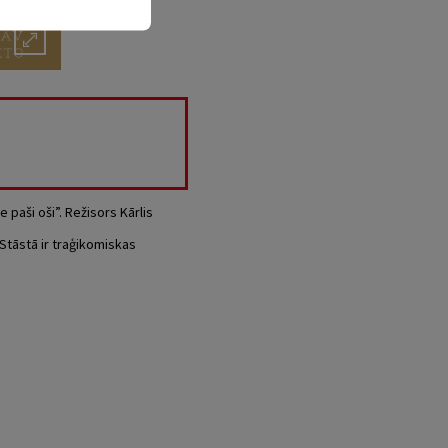
 paši oši”. Režisors Kārlis
 Stāstā ir traģikomiskas