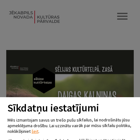
Sīkdatņu iestatījumi
Mēs izmantojam savus un trešo pušu sīkfailus, lai nodrošinātu jūsu
apmeklējuma drošību. Lai uzzinātu vairāk par mūsu sīkfailu politiku,
noklikšķiniet
šeit
.