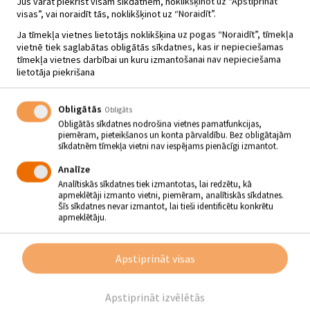
Jūs varat piekrist visām sīkdatnēm, noklikšķinot uz “Apstiprināt
visas”, vai noraidīt tās, noklikšķinot uz “Noraidīt”.
Ja tīmekļa vietnes lietotājs noklikšķina uz pogas “Noraidīt”, tīmekļa
vietnē tiek saglabātas obligātās sīkdatnes, kas ir nepieciešamas
tīmekļa vietnes darbībai un kuru izmantošanai nav nepieciešama
lietotāja piekrišana
Obligātās
Obligāts
Obligātās sīkdatnes nodrošina vietnes pamatfunkcijas,
piemēram, pieteikšanos un konta pārvaldību. Bez obligātajām
sīkdatnēm tīmekļa vietni nav iespējams pienācīgi izmantot.
Analīze
Analītiskās sīkdatnes tiek izmantotas, lai redzētu, kā
apmeklētāji izmanto vietni, piemēram, analītiskās sīkdatnes.
Šīs sīkdatnes nevar izmantot, lai tieši identificētu konkrētu
apmeklētāju.
IZSTĀDE „RO-TŌ”
01.05 - 20.06 - plkst.12.00
Apstiprināt visas
Sēlijas kultūrtelpa
Apstiprināt izvēlētās