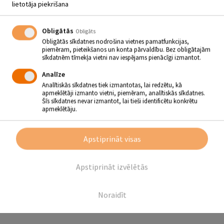
lietotāja piekrišana
Obligātās
Obligāts
Obligātās sīkdatnes nodrošina vietnes pamatfunkcijas,
piemēram, pieteikšanos un konta pārvaldību. Bez obligātajām
sīkdatnēm tīmekļa vietni nav iespējams pienācīgi izmantot.
Analīze
Analītiskās sīkdatnes tiek izmantotas, lai redzētu, kā
apmeklētāji izmanto vietni, piemēram, analītiskās sīkdatnes.
Šīs sīkdatnes nevar izmantot, lai tieši identificētu konkrētu
apmeklētāju.
IZSTĀDE “TRĪS URTĀNI”
Apstiprināt visas
03.08 - 28.08
Apstiprināt izvēlētās
Noraidīt
Atpakaļ