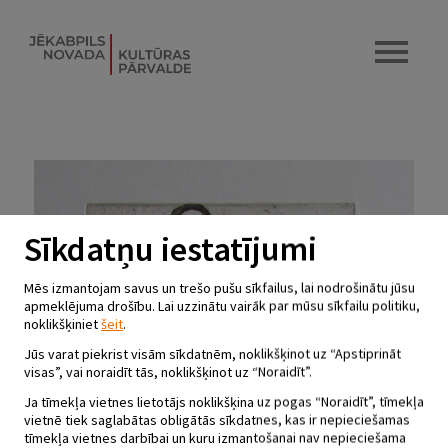
Sīkdatņu iestatījumi
Mēs izmantojam savus un trešo pušu sīkfailus, lai nodrošinātu jūsu
apmeklējuma drošību. Lai uzzinātu vairāk par mūsu sīkfailu politiku,
noklikšķiniet
šeit
.
Jūs varat piekrist visām sīkdatnēm, noklikšķinot uz “Apstiprināt
visas”, vai noraidīt tās, noklikšķinot uz “Noraidīt”.
Ja tīmekļa vietnes lietotājs noklikšķina uz pogas “Noraidīt”, tīmekļa
vietnē tiek saglabātas obligātās sīkdatnes, kas ir nepieciešamas
tīmekļa vietnes darbībai un kuru izmantošanai nav nepieciešama