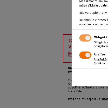
Mēs izmantojam savus
mūsu sīkfailu politik
Jūs varat piekrist vi
Ja tīmekļa vietnes l
ir nepieciešamas tī
Obligātā
IZSTĀDES “NO
Obligātās 
VETERINĀRĀRS
obligātajā
06.04.2024 - plkst
Analīze
Analītiskās
Šīs sīkdatn
06.04. plkst. 12.00
Izstādes “No aizmirstī
Viesītes vārdu pagājušajā
Artūrs Grieķers (1897- 196
apsolījuši A.Grieķera radini
Iveta Tāle.
Izstāde muzejā būs skat