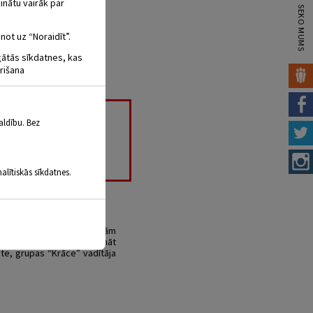
inātu vairāk par
SEKO MUMS
not uz “Noraidīt”.
igātās sīkdatnes, kas
rišana
aldību. Bez
ņa skola”
alītiskās sīkdatnes.
šana
s personības, viena no tām
zstādes atklāšanu bagātināt
iste, grupas “Krāce” vadītāja