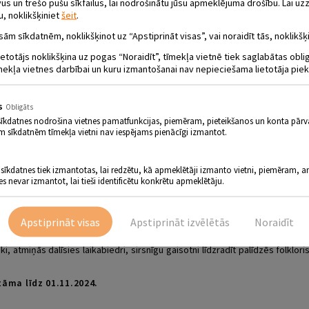
 un trešo pušu sīkfailus, lai nodrošinātu jūsu apmeklējuma drošību. Lai uzz
u, noklikšķiniet
šeit
.
sām sīkdatnēm, noklikšķinot uz “Apstiprināt visas”, vai noraidīt tās, noklikšķi
ietotājs noklikšķina uz pogas “Noraidīt”, tīmekļa vietnē tiek saglabātas obl
mekļa vietnes darbībai un kuru izmantošanai nav nepieciešama lietotāja piek
s
Obligāts
 AIZMIRSTĪBAS PUTEKĻIEM… VIESĪTES
sīkdatnes nodrošina vietnes pamatfunkcijas, piemēram, pieteikšanos un konta pārv
TS ARTŪRS GRIEĶERS” ATKLĀŠANA
m sīkdatnēm tīmekļa vietni nav iespējams pienācīgi izmantot.
.12.00
Viesītes muzeja “Sēlija” nodaļa “Paula Stradi
 sīkdatnes tiek izmantotas, lai redzētu, kā apmeklētāji izmanto vietni, piemēram, an
es nevar izmantot, lai tieši identificētu konkrētu apmeklētāju.
bas putekļiem… Viesītes veterinārārsts ARTŪRS GRIEĶERS” atklā
Apstiprināt visas
Apstiprināt izvēlētās
Noraidīt
 gadsimtā ar savu darbu un gara spēku spodrinājušas daudzas interesanta
8). Izstādē būs skatāmi veterinārārsta darba instrumenti, fotogrāfijas. I
eki, atmiņās dalīsies laikabiedri, sirsnīgu gaisotni līdzradīt palīdzēs folklor
āma līdz 01.11.2024.