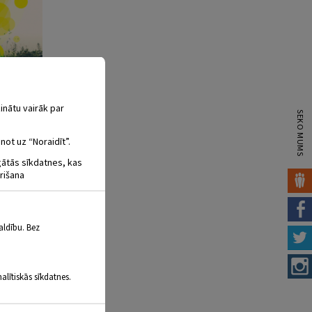
inātu vairāk par
SEKO MUMS
not uz “Noraidīt”.
igātās sīkdatnes, kas
rišana
aldību. Bez
alītiskās sīkdatnes.