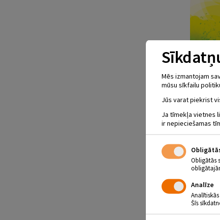
Sīkdatņu
Mēs izmantojam savus
mūsu sīkfailu politik
Jūs varat piekrist vi
Ja tīmekļa vietnes l
ir nepieciešamas tī
Obligātā
Obligātās 
obligātajā
Analīze
Analītiskās
Šīs sīkdatn