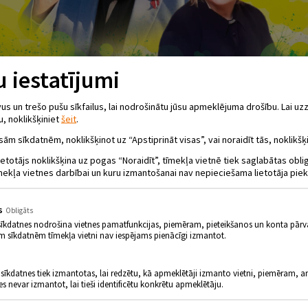
 iestatījumi
 un trešo pušu sīkfailus, lai nodrošinātu jūsu apmeklējuma drošību. Lai uzz
u, noklikšķiniet
šeit
.
sām sīkdatnēm, noklikšķinot uz “Apstiprināt visas”, vai noraidīt tās, noklikšķi
ietotājs noklikšķina uz pogas “Noraidīt”, tīmekļa vietnē tiek saglabātas obl
mekļa vietnes darbībai un kuru izmantošanai nav nepieciešama lietotāja piek
s
Obligāts
sīkdatnes nodrošina vietnes pamatfunkcijas, piemēram, pieteikšanos un konta pārv
m sīkdatnēm tīmekļa vietni nav iespējams pienācīgi izmantot.
 sīkdatnes tiek izmantotas, lai redzētu, kā apmeklētāji izmanto vietni, piemēram, an
es nevar izmantot, lai tieši identificētu konkrētu apmeklētāju.