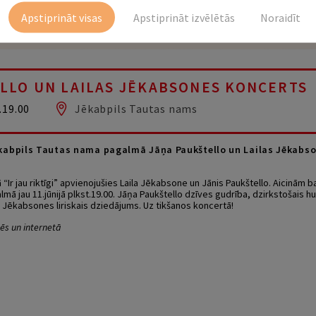
Apstiprināt visas
Apstiprināt izvēlētās
Noraidīt
LLO UN LAILAS JĒKABSONES KONCERTS
.19.00
Jēkabpils Tautas nams
 Jēkabpils Tautas nama pagalmā Jāņa Paukštello un Lailas Jēka
Ir jau riktīgi” apvienojušies Laila Jēkabsone un Jānis Paukštello. Aicinām b
mā jau 11.jūnijā plkst.19.00. Jāņa Paukštello dzīves gudrība, dzirkstošais h
 Jēkabsones liriskais dziedājums. Uz tikšanos koncertā!
sēs un internetā