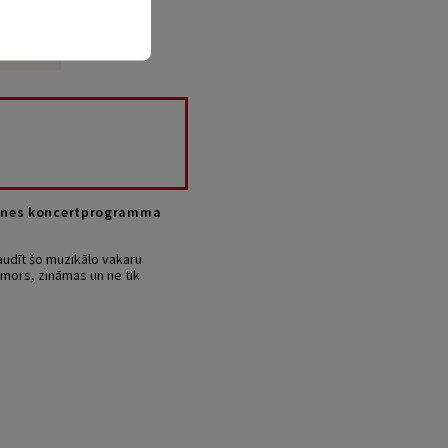
bsones koncertprogramma
audīt šo muzikālo vakaru
umors, zināmas un ne tik