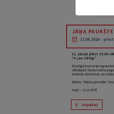
JĀŅA PAUKŠTE
11.06.2026 - plkst
11. jūnijā plkst.19.00
“Ir jau riktīgi”
Sirsnīgā koncertprogrammā “
Jēkabpils Tautas nama pagal
zināmas dziesmas. un Lailas
Biļetes “Biļešu paradīze” ka
Ieeja – 12.oo EUR
Atpakaļ