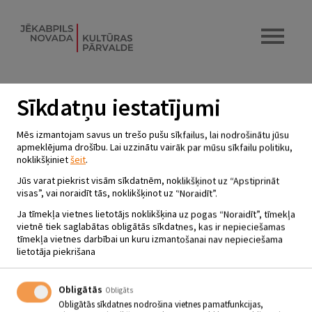
Sīkdatņu iestatījumi
JĒKABPILS DZIMŠANAS DIENA
Mēs izmantojam savus un trešo pušu sīkfailus, lai nodrošinātu jūsu
MUZEJĀ
apmeklējuma drošību. Lai uzzinātu vairāk par mūsu sīkfailu politiku,
noklikšķiniet
šeit
.
12.02.2025 | plkst.09.00 - 17.00
Jūs varat piekrist visām sīkdatnēm, noklikšķinot uz “Apstiprināt
visas”, vai noraidīt tās, noklikšķinot uz “Noraidīt”.
Jēkabpils Vēstures muzejs “Krustpils pils”
Ja tīmekļa vietnes lietotājs noklikšķina uz pogas “Noraidīt”, tīmekļa
vietnē tiek saglabātas obligātās sīkdatnes, kas ir nepieciešamas
tīmekļa vietnes darbībai un kuru izmantošanai nav nepieciešama
12.02.2025. JĒKABPILS DZIMŠANAS DIENA MUZEJĀ
lietotāja piekrišana
Aicinām svinēt Jēkabpils pilsētas dzimšanas dienu kopā
ar Jēkabpils Vēstures muzeju!
Obligātās
Krustpils pils
– no plkst.9.00 līdz 17.00
apmeklējums bez maksas
;
Obligāts
“Sēļu sēta”
– no plkst. 9.00 līdz 17.00
apmeklējums bez maksas
;
Obligātās sīkdatnes nodrošina vietnes pamatfunkcijas,