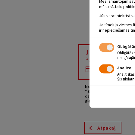
Mēs izmantojam savus
mūsu sīkfailu politik
Jūs varat piekrist vi
Ja tīmekļa vietnes l
ir nepieciešamas tī
Obligātā
JĒKABPILS MĀ
Obligātās 
obligātajā
“SATIKŠANĀS 
Analīze
01.03 - 31.03
Analītiskās
Šīs sīkdatn
No 2018. gada 1. līdz 
“Satikšanās ar mākslu”
darbus. Izstādē varēsim ska
gleznoti uz koka. Jauno māk
Atpakaļ