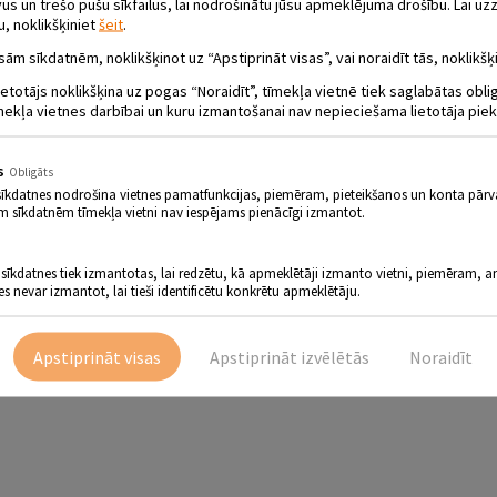
 un trešo pušu sīkfailus, lai nodrošinātu jūsu apmeklējuma drošību. Lai uzz
u, noklikšķiniet
šeit
.
sām sīkdatnēm, noklikšķinot uz “Apstiprināt visas”, vai noraidīt tās, noklikšķi
ietotājs noklikšķina uz pogas “Noraidīt”, tīmekļa vietnē tiek saglabātas obl
mekļa vietnes darbībai un kuru izmantošanai nav nepieciešama lietotāja piek
s
Obligāts
KSLAS SKOLAS AUDZĒKŅU GLEZNU IZST
sīkdatnes nodrošina vietnes pamatfunkcijas, piemēram, pieteikšanos un konta pārv
m sīkdatnēm tīmekļa vietni nav iespējams pienācīgi izmantot.
AR MĀKSLU”
 sīkdatnes tiek izmantotas, lai redzētu, kā apmeklētāji izmanto vietni, piemēram, an
es nevar izmantot, lai tieši identificētu konkrētu apmeklētāju.
31. martam Jēkabpils pilsētas bibliotēkas Bērnu literatūras
.
Martā pilsētas bērnu bibliotēkā būs iespēja apskatīt Jēkabpils Mākslas sk
tīt, kā bērni ir interpretējuši izcilus mākslas darbus. Interesanti, ka dar
Apstiprināt visas
Apstiprināt izvēlētās
Noraidīt
slinieku skolotājas Ruta Štelmahere un Mētra Štelmahere.