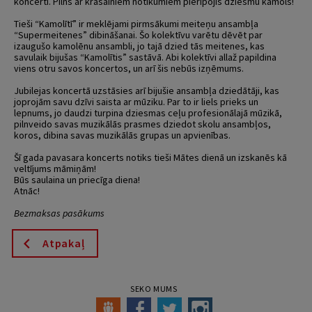
koncerti. Pilns ar krāsainiem notikumiem pieripojis dziesmu kamols!
Tieši “Kamolītī” ir meklējami pirmsākumi meiteņu ansambļa
“Supermeitenes” dibināšanai. Šo kolektīvu varētu dēvēt par
izaugušo kamolēnu ansambli, jo tajā dzied tās meitenes, kas
savulaik bijušas “Kamolītis” sastāvā. Abi kolektīvi allaž papildina
viens otru savos koncertos, un arī šis nebūs izņēmums.
Jubilejas koncertā uzstāsies arī bijušie ansambļa dziedātāji, kas
joprojām savu dzīvi saista ar mūziku. Par to ir liels prieks un
lepnums, jo daudzi turpina dziesmas ceļu profesionālajā mūzikā,
pilnveido savas muzikālās prasmes dziedot skolu ansambļos,
koros, dibina savas muzikālās grupas un apvienības.
Šī gada pavasara koncerts notiks tieši Mātes dienā un izskanēs kā
veltījums māmiņām!
Būs saulaina un priecīga diena!
Atnāc!
Bezmaksas pasākums
Atpakaļ
SEKO MUMS