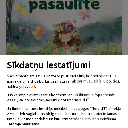
Sīkdatņu iestatījumi
Mēs izmantojam savus un trešo pušu sīkfailus, lai nodrošinātu jūsu
apmeklējuma drošību. Lai uzzinātu vairāk par mūsu sīkfailu politiku,
noklikšķiniet
šeit
.
Jūs varat piekrist visām sīkdatnēm, noklikšķinot uz “Apstiprināt
JĒKABPILS NOVADA BJC VOKĀLĀ
visas”, vai noraidīt tās, noklikšķinot uz “Noraidīt”.
ANSAMBĻA “KAMOLĪTIS” 25
Ja tīmekļa vietnes lietotājs noklikšķina uz pogas “Noraidīt”, tīmekļa
GADU JUBILEJAS KONCERTS
vietnē tiek saglabātas obligātās sīkdatnes, kas ir nepieciešamas
tīmekļa vietnes darbībai un kuru izmantošanai nav nepieciešama
12.05.2024 - plkst.15.00
lietotāja piekrišana