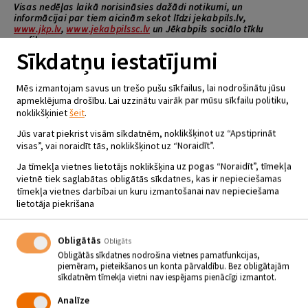
Visas nedēļas laikā norisināsies dažādi notikumi, un
informācijai par tiem aicinām sekot līdzi jekabpils.lv,
www.jkp.lv
,
www.jekabpilssc.lv
un Jēkabpils sociālo tīklu
profilos.
Sīkdatņu iestatījumi
Pirmdienas vakarā tiks atklāts vides objekts
Mēs izmantojam savus un trešo pušu sīkfailus, lai nodrošinātu jūsu
“Labklājība”. Objekts tiks atklāts ar klezmeru mūzikas
apmeklējuma drošību. Lai uzzinātu vairāk par mūsu sīkfailu politiku,
ansambļa “L’Chaim” koncertu
. Rēzeknes instrumentālajā
noklikšķiniet
šeit
.
ansamblī L’Chaim apvienojušies profesionāli mūziķi – Kristaps Višs
(ģitāra), Jevģēņijs Skritņiks (basģitāra), Eduards Geikins-Tolstovs
Jūs varat piekrist visām sīkdatnēm, noklikšķinot uz “Apstiprināt
(perkusijas), Zane Vnacāne ( akordeons). Ebreju tautas mūzikas
visas”, vai noraidīt tās, noklikšķinot uz “Noraidīt”.
izpildītājus dēvē arī par klezmeriem. Klezmers ir mūzikas žanrs, kas
saistīts ar ebreju kultūru un 20. gadsimta sākuma klejojošajiem
Ja tīmekļa vietnes lietotājs noklikšķina uz pogas “Noraidīt”, tīmekļa
mūziķiem.
vietnē tiek saglabātas obligātās sīkdatnes, kas ir nepieciešamas
tīmekļa vietnes darbībai un kuru izmantošanai nav nepieciešama
lietotāja piekrišana
Otrdienas vakarā īpašā koncertā Mežaparkā uzstāsies
metālpūšaminstrumentu kvintets
“BRASS.EDU”.
“BRASS.EDU” ir vienīgais klasiskais
BRASS
kvintets
Obligātās
Obligāts
Latvijā, kurš aktīvi veido dažādas koncertu programmas. Programmā
Obligātās sīkdatnes nodrošina vietnes pamatfunkcijas,
ir iekļauti dažādu skaņdarbu aranžējumi kvintetam, kā arī
piemēram, pieteikšanos un konta pārvaldību. Bez obligātajām
oriģināldarbi kvintetam un viegla džeza mūzika. Mūziķi koncerta laikā
sīkdatnēm tīmekļa vietni nav iespējams pienācīgi izmantot.
atradīsies laivās, savukārt apmeklētāji aicināti koncertu vērot no
Mežaparka pludmales.
Trešdienā dažādās aktivitātēs
Analīze
iespējams piedalīties jauniešiem
. Kā arī Jēkabpils Sporta