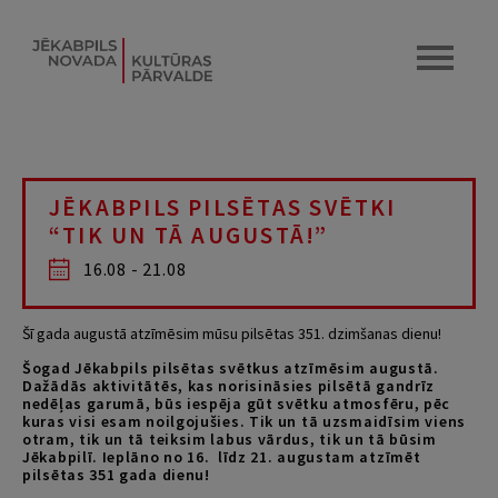
JĒKABPILS PILSĒTAS SVĒTKI
“TIK UN TĀ AUGUSTĀ!”
16.08 - 21.08
Šī gada augustā atzīmēsim mūsu pilsētas 351. dzimšanas dienu!
Šogad Jēkabpils pilsētas svētkus atzīmēsim augustā.
Dažādās aktivitātēs, kas norisināsies pilsētā gandrīz
nedēļas garumā, būs iespēja gūt svētku atmosfēru, pēc
kuras visi esam noilgojušies. Tik un tā uzsmaidīsim viens
otram, tik un tā teiksim labus vārdus, tik un tā būsim
Jēkabpilī. Ieplāno no 16. līdz 21. augustam atzīmēt
pilsētas 351 gada dienu!