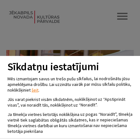
Sīkdatņu iestatījumi
Mēs izmantojam savus un trešo pušu sīkfailus, lai nodrošinātu jūsu
apmeklējuma drošību. Lai uzzinātu vairāk par mūsu sīkfailu politiku,
noklikšķiniet
šeit
.
Jūs varat piekrist visām sīkdatnēm, noklikšķinot uz “Apstiprināt
visas”, vai noraidīt tās, noklikšķinot uz “Noraidīt”.
Ja tīmekļa vietnes lietotājs noklikšķina uz pogas “Noraidīt”, tīmekļa
vietnē tiek saglabātas obligātās sīkdatnes, kas ir nepieciešamas
tīmekļa vietnes darbībai un kuru izmantošanai nav nepieciešama
lietotāja piekrišana