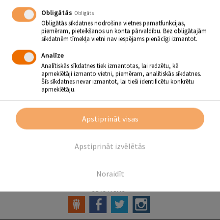
Obligātās
Obligāts
JĒKABPILS PILSĒTAS SVĒTKI.
Obligātās sīkdatnes nodrošina vietnes pamatfunkcijas,
TIRGUS AMPELĒŠANĀS
piemēram, pieteikšanos un konta pārvaldību. Bez obligātajām
sīkdatnēm tīmekļa vietni nav iespējams pienācīgi izmantot.
08.07.2017 | plkst.12.00 - 16.00
Analīze
Vecpilsētas laukums
Analītiskās sīkdatnes tiek izmantotas, lai redzētu, kā
apmeklētāji izmanto vietni, piemēram, analītiskās sīkdatnes.
Šīs sīkdatnes nevar izmantot, lai tieši identificētu konkrētu
apmeklētāju.
Tirgus ampelēšanās ar Klāru un Klāvu
–
solīšana, pirkšana un
pārdošana, dziedāšana un dejošana, mēles mežģīšana, priecāšanās
un lustēšana – viss kā tirgū pienākas!
Apstiprināt visas
Aicina
“Daugavietes”, “Inda”, Kristīne un Alvis, P. Draņevičs, D.
Milēņins & Kamilla, Ē. Gruzniņš un S. Kasparsone
Apstiprināt izvēlētās
Atpakaļ
Noraidīt
SEKO MUMS