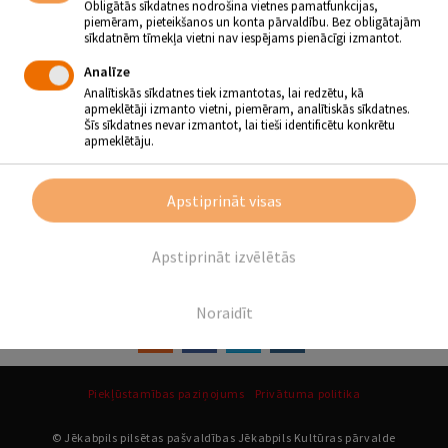
Obligātās sīkdatnes nodrošina vietnes pamatfunkcijas,
piemēram, pieteikšanos un konta pārvaldību. Bez obligātajām
JĒKABPILS SPORTA CENTRA
sīkdatnēm tīmekļa vietni nav iespējams pienācīgi izmantot.
BALVAS PASNIEGŠANA
Analīze
12.12.2018 - plkst.18.00
Analītiskās sīkdatnes tiek izmantotas, lai redzētu, kā
apmeklētāji izmanto vietni, piemēram, analītiskās sīkdatnes.
Jēkabpils Tautas nams
Šīs sīkdatnes nevar izmantot, lai tieši identificētu konkrētu
apmeklētāju.
Ieeja ar ielūgumiem.
Apstiprināt visas
Atpakaļ
Apstiprināt izvēlētās
SEKO MUMS
Noraidīt
Piekļūstamības paziņojums
Privātuma politika
© Jēkabpils pilsētas pašvaldības Jēkabpils Kultūras pārvalde