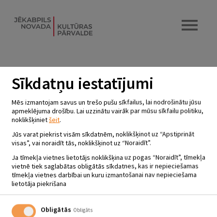
Sīkdatņu iestatījumi
Mēs izmantojam savus un trešo pušu sīkfailus, lai nodrošinātu jūsu
apmeklējuma drošību. Lai uzzinātu vairāk par mūsu sīkfailu politiku,
noklikšķiniet
šeit
.
Jūs varat piekrist visām sīkdatnēm, noklikšķinot uz “Apstiprināt
visas”, vai noraidīt tās, noklikšķinot uz “Noraidīt”.
Ja tīmekļa vietnes lietotājs noklikšķina uz pogas “Noraidīt”, tīmekļa
vietnē tiek saglabātas obligātās sīkdatnes, kas ir nepieciešamas
tīmekļa vietnes darbībai un kuru izmantošanai nav nepieciešama
lietotāja piekrišana
Obligātās
Obligāts