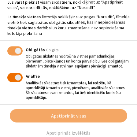
Jūs varat piekrist visām sīkdatnēm, noklikšķinot uz “Apstiprināt
visas”, vai noraidīt tās, noklikšķinot uz “Noraidīt”.
Ja tīmekļa vietnes lietotājs noklikšķina uz pogas “Noraidīt”, tīmekļa
vietnē tiek saglabātas obligātās sīkdatnes, kas ir nepieciešamas
tīmekļa vietnes darbībai un kuru izmantošanai nav nepieciešama
JĒKABPILS TAUTAS NAMA KASE
lietotāja piekrišana
NO 7. NOVEMBRA LĪDZ 9.
NOVEMBRIM BŪS SLĒGTA
Obligātās
Obligāts
Obligātās sīkdatnes nodrošina vietnes pamatfunkcijas,
06.11 - 10.11
piemēram, pieteikšanos un konta pārvaldību. Bez obligātajām
sīkdatnēm tīmekļa vietni nav iespējams pienācīgi izmantot.
Jēkabpils Tautas nams
Analīze
Analītiskās sīkdatnes tiek izmantotas, lai redzētu, kā
Jēkabpils Tautas nama kase Brīvības ielā 45 no 7. novembra līdz
apmeklētāji izmanto vietni, piemēram, analītiskās sīkdatnes.
9. novembrim būs slēgta.
Šīs sīkdatnes nevar izmantot, lai tieši identificētu konkrētu
apmeklētāju.
Kase būs atvērta no 10. novembra Jēkabpils Tautas namā
Vecpilsētas laukumā 3.
Ja vēlies iegādāties “Biļešu Paradīzes” kases biļetes klātienē,
Apstiprināt visas
dodies uz Krustpils kultūras centra kasi.
KRUSTPILS KULTŪRAS CENTRA KASES DARBA LAIKS
Apstiprināt izvēlētās
Otrdienās / Trešdienās / Ceturtdienās / Piektdienās