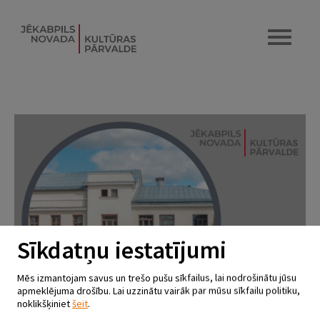
Sīkdatņu iestatījumi
Mēs izmantojam savus un trešo pušu sīkfailus, lai nodrošinātu jūsu
apmeklējuma drošību. Lai uzzinātu vairāk par mūsu sīkfailu politiku,
noklikšķiniet
šeit
.