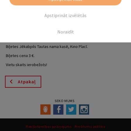
Filmas garums: 1 h 49 min.
Žanrs: ģimenes filma.
Apstiprināt izvēlētās
Filma angļu valodā ar subtitriem latviešu valodā.
Filmas treileris:
https://www.youtube.com/watch?v=aTSQ4Xi1wZw
Noraidīt
Vecuma ierobežojums: 7+
Biļetes Jēkabpils Tautas nama kasē, Kino Placī.
Biļetes cena 3 €.
Vietu skaits ierobežots!
Atpakaļ
SEKO MUMS
Piekļūstamības paziņojums
Privātuma politika