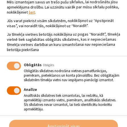
KINO PLACĪ ĢIMENES FILMA
Mēs izmantojam savus un trešo pušu sīkfailus, lai nodrošinātu jūsu
apmeklējuma drošību. Lai uzzinātu vairāk par mūsu sīkfailu politiku,
“SUŅA CEĻOJUMS”
noklikšķiniet
šeit
.
08.07.2020 - plkst.22.30
Jūs varat piekrist visām sīkdatnēm, noklikšķinot uz “Apstiprināt
visas”, vai noraidīt tās, noklikšķinot uz “Noraidīt”.
Jēkabpils Tautas nams, Kino placis
Ja tīmekļa vietnes lietotājs noklikšķina uz pogas “Noraidīt”, tīmekļa
vietnē tiek saglabātas obligātās sīkdatnes, kas ir nepieciešamas
No 8. līdz 10. jūlijam plkst. 22.30 Jēkabpils Tautas nama
tīmekļa vietnes darbībai un kuru izmantošanai nav nepieciešama
pagalmā tiks demonstrēta ģimenes filma “Suņa
lietotāja piekrišana
ceļojums”. Filmā atspoguļots aizkustinošs stāsts par
kādu labsirdīgu suni, kurš ļauj skatītājam sekot līdzi
saviem sirsnīgajiem un gaišajiem piedzīvojumiem.
Obligātās
Obligāts
Suns Beilijs laimīgi dzīvo kādā fermā Mičiganā kopā ar savu “zēnu”
Obligātās sīkdatnes nodrošina vietnes pamatfunkcijas,
Ītanu un viņa sievu Hannnu. Viņam pat ir jauna rotaļu biedrene – Ītana
piemēram, pieteikšanos un konta pārvaldību. Bez obligātajām
un Hannas mazmeitiņa Sīdžeja. Diemžēl kādudien Sīdžejas mamma
sīkdatnēm tīmekļa vietni nav iespējams pienācīgi izmantot.
nolemj aizvest meitenīti prom. Kad Beilija dvēsele gatavojas pamest
šo dzīvi, lai sāktu jaunu, viņš apsola Ītanam, ka atradīs Sīdžeju un
Analīze
sargās viņu, lai ko tas prasītu. Tā sākas Beilija ceļojums cauri
Analītiskās sīkdatnes tiek izmantotas, lai redzētu, kā
daudzām dzīvēm, kas piepildītas ar mīlestību, draudzību un uzticību.
apmeklētāji izmanto vietni, piemēram, analītiskās sīkdatnes.
Šīs sīkdatnes nevar izmantot, lai tieši identificētu konkrētu
Režisore: Geila Mankuso.
apmeklētāju.
Lomās: Deniss Kveids, Marga Helgenbergere, Betija Gilpina, Ketrīna
Preskota, Henrijs Lau, aizkadra teksts – Džošs Gads.
Apstiprināt visas