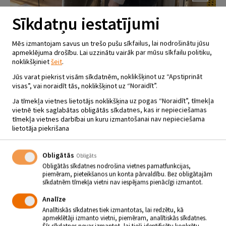
Sīkdatņu iestatījumi
KINO PLACĪ KOMĒDIJA
Mēs izmantojam savus un trešo pušu sīkfailus, lai nodrošinātu jūsu
“NERĀTNĀ DŽEKSI”
apmeklējuma drošību. Lai uzzinātu vairāk par mūsu sīkfailu politiku,
noklikšķiniet
šeit
.
05.08 - 07.08 - plkst.21.30
Jūs varat piekrist visām sīkdatnēm, noklikšķinot uz “Apstiprināt
Jēkabpils Tautas nams, Kino placis
visas”, vai noraidīt tās, noklikšķinot uz “Noraidīt”.
Ja tīmekļa vietnes lietotājs noklikšķina uz pogas “Noraidīt”, tīmekļa
vietnē tiek saglabātas obligātās sīkdatnes, kas ir nepieciešamas
Komēdija “Nerātnā Džeksi”
tīmekļa vietnes darbībai un kuru izmantošanai nav nepieciešama
Kino Placī Jēkabpils Tautas nama pagalmā no 5. līdz 7.
lietotāja piekrišana
augustam katru vakaru plkst. 21.30 tiks demonstrēti
brīvdabas kino seansi. Kino Plača sezonu turpināsim ar
komēdiju “Nerātnā Džeksi”.
Obligātās
Obligāts
Fila dzīvē nav nekā svarīgāka par telefonu. Viņam nav draugu, darbā
Obligātās sīkdatnes nodrošina vietnes pamatfunkcijas,
viņa galvenais uzdevums ir meklēt smieklīgākos kaķu video, un,
piemēram, pieteikšanos un konta pārvaldību. Bez obligātajām
protams, viņam nav pat nojausmas par pretējo dzimumu. Viss viņa
sīkdatnēm tīmekļa vietni nav iespējams pienācīgi izmantot.
dzīvē izmainās brīdī, kad viņš ir spiests iegādāties jaunu telefonu,
kuram ir kāda “fīča” – Džeksi – mākslīgais intelekts jeb virtuālais
Analīze
asistents. Ar viņas palīdzību Fils beidzot sāk dzīvot pa īstam. Tomēr
Analītiskās sīkdatnes tiek izmantotas, lai redzētu, kā
drīz vien dzīve sāk līdzināties murgam, jo Džeksi mēģina puisi
apmeklētāji izmanto vietni, piemēram, analītiskās sīkdatnes.
kontrolēt pārāk daudz un vēlas viņu paturēt tikai sev.