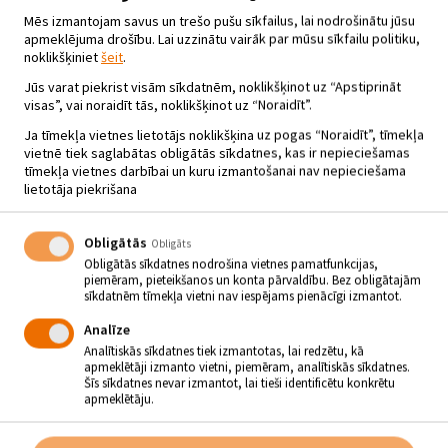
KOMĒDIJA “ES, TU, VIŅŠ, VIŅA”
Mēs izmantojam savus un trešo pušu sīkfailus, lai nodrošinātu jūsu
15.07.2020 - plkst.22.30
apmeklējuma drošību. Lai uzzinātu vairāk par mūsu sīkfailu politiku,
noklikšķiniet
šeit
.
Jēkabpils Tautas nams, Kino placis
Jūs varat piekrist visām sīkdatnēm, noklikšķinot uz “Apstiprināt
visas”, vai noraidīt tās, noklikšķinot uz “Noraidīt”.
Jūlija vidū, no 15. līdz 17. jūlijam, ik vakaru plkst. 22.30
Ja tīmekļa vietnes lietotājs noklikšķina uz pogas “Noraidīt”, tīmekļa
Kino Placī izrādīsim romantisku komēdiju “Es, tu, viņš,
vietnē tiek saglabātas obligātās sīkdatnes, kas ir nepieciešamas
viņa”. Romantiska un nedaudz dramatiska komēdija par
tīmekļa vietnes darbībai un kuru izmantošanai nav nepieciešama
pāri, kurš pēc 10 gadiem laulībā nolemj šķirties, taču tiesa
lietotāja piekrišana
piešķir pārim mēnesi izlīgumam.
Maksims un Jana laulībā nodzīvojuši 10 gadus. Nevarētu teikt, ka tie
bijuši paši laimīgākie desmit gadi viņu mūžā, bet arī par nelaimīgiem
Obligātās
Obligāts
tos nevar nosaukt. Viņu attiecības ir pārvērtušās savienībā,
Obligātās sīkdatnes nodrošina vietnes pamatfunkcijas,
mīlestība – cieņā, bet kaislība – laulības pienākumā. Pāris nolēmis
piemēram, pieteikšanos un konta pārvaldību. Bez obligātajām
šķirties, tomēr tiesa, nesadzirdējusi vērā ņemamus iemeslus
sīkdatnēm tīmekļa vietni nav iespējams pienācīgi izmantot.
laulības šķiršanai, dod laulātajiem vienu mēnesi izlīgumam.
Analīze
Vakarā Maksis un Jana satiekas mājās un sarīko pēdējā desmitgadē
Analītiskās sīkdatnes tiek izmantotas, lai redzētu, kā
pirmo, pamatīgo skandālu. Kad vētra aprimusi, viņiem saprot – ja
apmeklētāji izmanto vietni, piemēram, analītiskās sīkdatnes.
viņi nebūtu šos 10 gadus klusējuši, bet uzreiz izteikuši visu, kas uz
Šīs sīkdatnes nevar izmantot, lai tieši identificētu konkrētu
mēles, tad varbūt būtu iznācis citādi. Galu galā abi vienojas tiem
apmeklētāju.
atvēlētā mēneša laikā palīdzēt viens otram izdarīt to, ko vienmēr
gribējuši pamēģināt, bet baidījušies – fantāzijas, ekstrēmas sajūtas
un vienkārši dīvainas vēlēšanās.