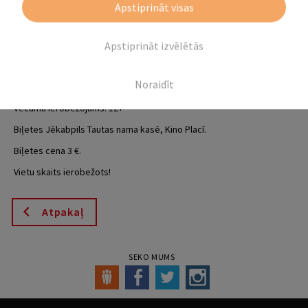
Apstiprināt visas
Režisors: Deivids Dodsons, Volodimirs Zelenskis.
Lomās: Volodimirs Zelenskis, Jevģēnijs Koševojs, Nadežda
Dorofejeva, Anastasija Korotkaja.
Apstiprināt izvēlētās
Filmas garums: 1 h 36 min.
Žanrs: romantiska komēdija, drāma.
Filma krievu valodā ar subtitriem latviešu valodā.
Noraidīt
Filmas treileris:
https://www.youtube.com/watch?v=36H3Iue0T2U
Vecuma ierobežojums: 12+
Biļetes Jēkabpils Tautas nama kasē, Kino Placī.
Biļetes cena 3 €.
Vietu skaits ierobežots!
Atpakaļ
SEKO MUMS