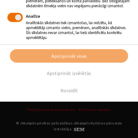
piemēram, pieteikšanos un konta pārvaldību. Bez obligātajām
Atpakaļ
sīkdatnēm tīmekļa vietni nav iespējams pienācīgi izmantot.
Analīze
SEKO MUMS
Analītiskās sīkdatnes tiek izmantotas, lai redzētu, kā
apmeklētāji izmanto vietni, piemēram, analītiskās sīkdatnes.
Šīs sīkdatnes nevar izmantot, lai tieši identificētu konkrētu
apmeklētāju.
Apstiprināt visas
Apstiprināt izvēlētās
Noraidīt
Piekļūstamības paziņojums
Privātuma politika
© Jēkabpils pilsētas pašvaldības Jēkabpils Kultūras pārvalde
Izstrādāja