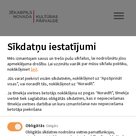
Sīkdatņu iestatījumi
KLUBA “MĀJA” PASĀKUMS
Mēs izmantojam savus un trešo pušu sīkfailus, lai nodrošinātu jūsu
JAUNIEŠIEM
apmeklējuma drošību. Lai uzzinātu vairāk par mūsu sīkfailu politiku,
noklikšķiniet
šeit
.
24.08.2022
Jūs varat piekrist visām sīkdatnēm, noklikšķinot uz “Apstiprināt
Krustpils kultūras centrs
visas”, vai noraidīt tās, noklikšķinot uz “Noraidīt”.
Ja tīmekļa vietnes lietotājs noklikšķina uz pogas “Noraidīt”, tīmekļa
vietnē tiek saglabātas obligātās sīkdatnes, kas ir nepieciešamas
24. augustā plkst. 11.00 Krustpils Kultūras centrā norisināsies kluba
tīmekļa vietnes darbībai un kuru izmantošanai nav nepieciešama
“Māja” pasākums jauniešiem – diskusijas projekta “Izproti,
lietotāja piekrišana
iesaisties, lem” ietvaros.
Obligātās
Obligāts
Obligātās sīkdatnes nodrošina vietnes pamatfunkcijas,