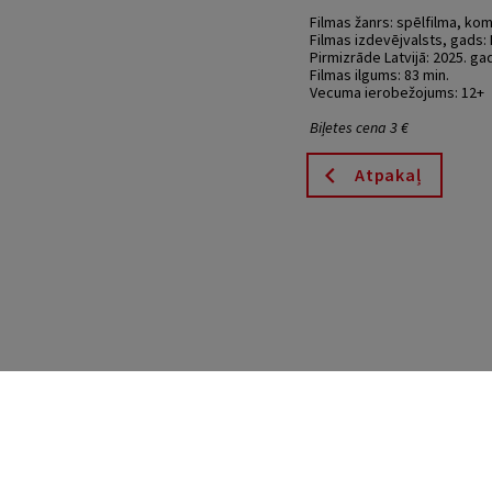
Filmas žanrs: spēlfilma, kom
Filmas izdevējvalsts, gads: L
Pirmizrāde Latvijā: 2025. gad
Filmas ilgums: 83 min.
Vecuma ierobežojums: 12+
Biļetes cena 3 €
Atpakaļ