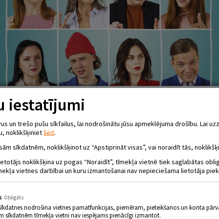
 iestatījumi
 un trešo pušu sīkfailus, lai nodrošinātu jūsu apmeklējuma drošību. Lai uzz
u, noklikšķiniet
šeit
.
sām sīkdatnēm, noklikšķinot uz “Apstiprināt visas”, vai noraidīt tās, noklikšķi
ietotājs noklikšķina uz pogas “Noraidīt”, tīmekļa vietnē tiek saglabātas obl
mekļa vietnes darbībai un kuru izmantošanai nav nepieciešama lietotāja piek
s
Obligāts
sīkdatnes nodrošina vietnes pamatfunkcijas, piemēram, pieteikšanos un konta pārv
m sīkdatnēm tīmekļa vietni nav iespējams pienācīgi izmantot.