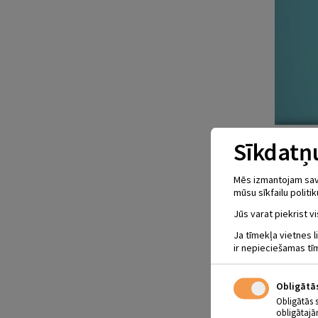
Sīkdatņu
Mēs izmantojam savus
mūsu sīkfailu politik
Jūs varat piekrist vi
Ja tīmekļa vietnes l
ir nepieciešamas tī
Obligātā
Obligātās 
obligātajā