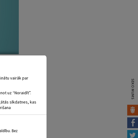
inātu vairāk par
SEKO MUMS
not uz “Noraidīt”.
igātās sīkdatnes, kas
rišana
aldību. Bez