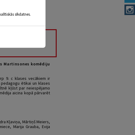
alītiskās sīkdatnes.
as Martinsones komēdiju
rp 9. c klases vecākiem ir
t pedagogu ētikai un klases
ultnē kļūst par neiespējamo
mēdija aicina kopā pārvarēt
ndra Kļaviņa, Mārtiņš Meiers,
niece, Marija Grauba, Evija