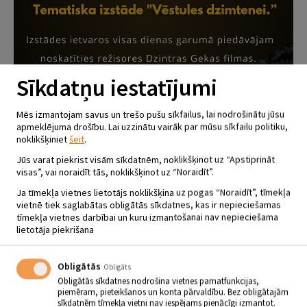
Sīkdatņu iestatījumi
Mēs izmantojam savus un trešo pušu sīkfailus, lai nodrošinātu jūsu
apmeklējuma drošību. Lai uzzinātu vairāk par mūsu sīkfailu politiku,
noklikšķiniet
šeit
.
Jūs varat piekrist visām sīkdatnēm, noklikšķinot uz “Apstiprināt
visas”, vai noraidīt tās, noklikšķinot uz “Noraidīt”.
Ja tīmekļa vietnes lietotājs noklikšķina uz pogas “Noraidīt”, tīmekļa
vietnē tiek saglabātas obligātās sīkdatnes, kas ir nepieciešamas
tīmekļa vietnes darbībai un kuru izmantošanai nav nepieciešama
lietotāja piekrišana
KOMUNISTISKĀ GENOCĪDA
UPURU PIEMIŅAS DIENAI
Obligātās
VELTĪTA IZSTĀDE “VĒSTULES
Obligāts
Obligātās sīkdatnes nodrošina vietnes pamatfunkcijas,
DZIMTENEI”
piemēram, pieteikšanos un konta pārvaldību. Bez obligātajām
sīkdatnēm tīmekļa vietni nav iespējams pienācīgi izmantot.
25.03.2025