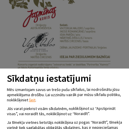
Sīkdatņu iestatījumi
Mēs izmantojam savus un trešo pušu sīkfailus, lai nodrošinātu jūsu
apmeklējuma drošību. Lai uzzinātu vairāk par mūsu sīkfailu politiku,
KORU DUETS UN SOLISTU
noklikšķiniet
šeit
.
ANSAMBLIS JOHANA
Jūs varat piekrist visām sīkdatnēm, noklikšķinot uz “Apstiprināt
SEBASTIANA BAHA
visas”, vai noraidīt tās, noklikšķinot uz “Noraidīt”.
MAGNIFIKĀTĀ DUNAVAS SVĒTĀ
Ja tīmekļa vietnes lietotājs noklikšķina uz pogas “Noraidīt”, tīmekļa
JĀZEPA ROMAS KATOĻU
vietnē tiek saglabātas obligātās sīkdatnes, kas ir nepieciešamas