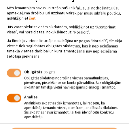
Mēs izmantojam savus un trešo pušu sīkfailus, lai nodrošinātu jūsu
VOKĀLAJAM ANSAMBLIM
apmeklējuma drošību. Lai uzzinātu vairāk par mūsu sīkfailu politiku,
“KRUSTPILIEŠI” 50
noklikšķiniet
šeit
.
28.01 - 21.02
Jūs varat piekrist visām sīkdatnēm, noklikšķinot uz “Apstiprināt
visas”, vai noraidīt tās, noklikšķinot uz “Noraidīt”.
Spuņģēnu Tautas nams
Ja tīmekļa vietnes lietotājs noklikšķina uz pogas “Noraidīt”, tīmekļa
vietnē tiek saglabātas obligātās sīkdatnes, kas ir nepieciešamas
tīmekļa vietnes darbībai un kuru izmantošanai nav nepieciešama
Aizvadīts vokālā ansambļa “Krustpilieši” 50 gadu jubilejas koncerts
lietotāja piekrišana
“Es mīlu… padziedāt!”
janvāra vakarā ar skanīgām dziesmām, dzirkstošu humoru un
sirsnīgiem pateicības vārdiem izskanējis Spuņģēnu Tautas nama
Obligātās
Obligāts
vokālā ansambļa “Krustpilieši” 50 gadu jubilejas koncerts “Es
Obligātās sīkdatnes nodrošina vietnes pamatfunkcijas,
mīlu… padziedāt!”.
piemēram, pieteikšanos un konta pārvaldību. Bez obligātajām
sīkdatnēm tīmekļa vietni nav iespējams pienācīgi izmantot.
Vokālais ansamblis “Krustpilieši” dibināts tālajā 1976. gadā, kad
vadītājs Tālivaldis Kasparsons kopā aicināja visus dziedāt gribētājus
Analīze
no tuvākām un tālākām vietām. Tā aizsākās kolektīva dziesmu ceļš.
Analītiskās sīkdatnes tiek izmantotas, lai redzētu, kā
apmeklētāji izmanto vietni, piemēram, analītiskās sīkdatnes.
Vokālais ansamblis “Krustpilieši” ieņem nozīmīgu vietu gan
Šīs sīkdatnes nevar izmantot, lai tieši identificētu konkrētu
Jēkabpils novada, gan Krustpils pagasta kultūras dzīvē. Repertuārā
apmeklētāju.
ir gan latviešu, gan ārzemju komponistu oriģināldziesmas, kā arī
latviešu un citu tautu tautasdziesmas. Kolektīvs regulāri koncertē
pagasta un novada kultūras pasākumos, kā arī citviet Latvijā.