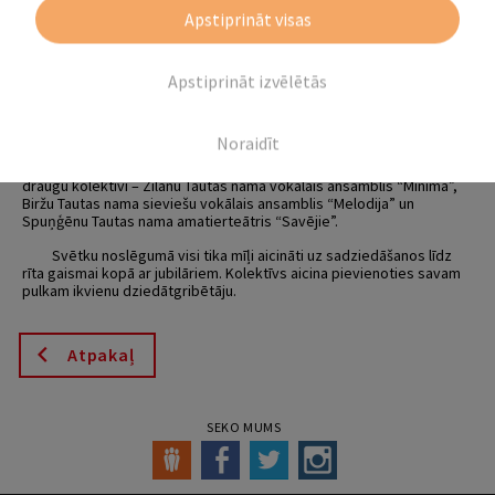
Regulāri ar labiem panākumiem piedalās Latvijas Nacionālā kultūras
Apstiprināt visas
centra rīkotajās amatierkolektīvu skatēs.
Pasākuma pirmajā daļā ansambli un klātesošos ar humoristisku
Apstiprināt izvēlētās
programmu – spēli priecēja Spuņģēnu amatierteātra aktieri
režisores Aijas Veteres vadībā. Turpinājumā jubilārus sumināja
Krustpils pagasta pārvaldes vadītājs Tālis Zalva un Jēkabpils novada
Kultūras pārvalde.
Noraidīt
Ciemos pie gaviļniekiem ar skanīgām dziesmām bija atbraukuši
draugu kolektīvi – Zīlānu Tautas nama vokālais ansamblis “Minima”,
Biržu Tautas nama sieviešu vokālais ansamblis “Melodija” un
Spuņģēnu Tautas nama amatierteātris “Savējie”.
Svētku noslēgumā visi tika mīļi aicināti uz sadziedāšanos līdz
rīta gaismai kopā ar jubilāriem. Kolektīvs aicina pievienoties savam
pulkam ikvienu dziedātgribētāju.
Atpakaļ
SEKO MUMS