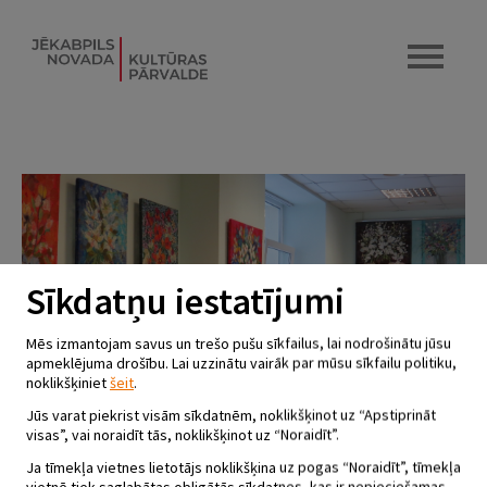
Sīkdatņu iestatījumi
Mēs izmantojam savus un trešo pušu sīkfailus, lai nodrošinātu jūsu
apmeklējuma drošību. Lai uzzinātu vairāk par mūsu sīkfailu politiku,
noklikšķiniet
šeit
.
Jūs varat piekrist visām sīkdatnēm, noklikšķinot uz “Apstiprināt
visas”, vai noraidīt tās, noklikšķinot uz “Noraidīt”.
Ja tīmekļa vietnes lietotājs noklikšķina uz pogas “Noraidīt”, tīmekļa
vietnē tiek saglabātas obligātās sīkdatnes, kas ir nepieciešamas