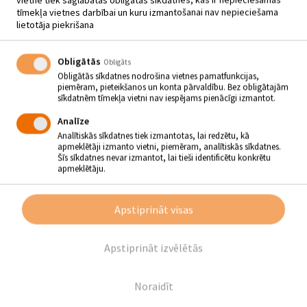
tīmekļa vietnes darbībai un kuru izmantošanai nav nepieciešama
lietotāja piekrišana
LAIMAS LUPIĶES MĀKSLAS
Obligātās
IZSTĀDE “KRĀSU BRĪVĪBA”
Obligāts
Obligātās sīkdatnes nodrošina vietnes pamatfunkcijas,
03.04 - 28.04
piemēram, pieteikšanos un konta pārvaldību. Bez obligātajām
sīkdatnēm tīmekļa vietni nav iespējams pienācīgi izmantot.
Analīze
Galvenās bibliotēkas lasītavā no 3. līdz 28. aprīlim
Analītiskās sīkdatnes tiek izmantotas, lai redzētu, kā
skatāma mākslinieces, Tautas tēlotājmākslas studijas
apmeklētāji izmanto vietni, piemēram, analītiskās sīkdatnes.
„Madona” dalībnieces, Laimas Lupiķes darbu izstāde
Šīs sīkdatnes nevar izmantot, lai tieši identificētu konkrētu
“Krāsu brīvība”.
Ikviens apmeklētājs aicināts savām acīm izbaudīt
apmeklētāju.
krāsu gammu sniegto daudzveidību un vienreizību mākslinieces
darbos.
Laima Lupiķe apguvusi specifisku tehniku, ko angliski dēvē par
crazy
Apstiprināt visas
wool
, bet latviski – par tīmekļošanu, čunčināšanu vai karameļtehniku.
Lai arī kā sauktu šo tehniku, svarīgais ir tas, ka, apgūstot to labi un
prasmīgi, var radīt apjomīgu, kvalitatīvu un oriģinālu mākslas darbu.
Turklāt, tīmekļojot iespējams neierobežoti radoši izpausties,
Apstiprināt izvēlētās
izfantazēt un realizēt visneparastākos krāsu un dzijas faktūru
savienojumus.
Noraidīt