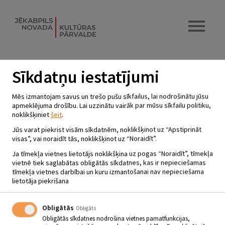
Sīkdatņu iestatījumi
LASĪŠANAS VEICINĀŠANAS
Mēs izmantojam savus un trešo pušu sīkfailus, lai nodrošinātu jūsu
NODARBĪBA JAUNĀKĀ SKOLAS
apmeklējuma drošību. Lai uzzinātu vairāk par mūsu sīkfailu politiku,
noklikšķiniet
šeit
.
VECUMA BĒRNIEM
“LASĀMSTUNDA”
Jūs varat piekrist visām sīkdatnēm, noklikšķinot uz “Apstiprināt
visas”, vai noraidīt tās, noklikšķinot uz “Noraidīt”.
13.03.2024 - plkst.15.00
Ja tīmekļa vietnes lietotājs noklikšķina uz pogas “Noraidīt”, tīmekļa
vietnē tiek saglabātas obligātās sīkdatnes, kas ir nepieciešamas
tīmekļa vietnes darbībai un kuru izmantošanai nav nepieciešama
Jēkabpils pilsētas bibliotēkas Bērnu un
lietotāja piekrišana
jauniešu apkalpošanas nodaļa
Obligātās
Obligāts
13.03. plkst. 15.00
Obligātās sīkdatnes nodrošina vietnes pamatfunkcijas,
Lasīšanas veicināšanas nodarbība jaunākā skolas vecuma