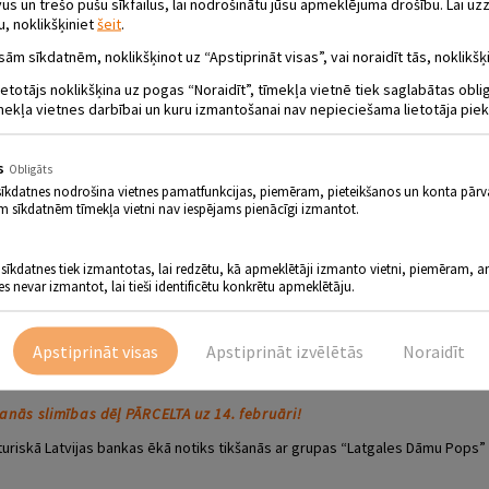
 un trešo pušu sīkfailus, lai nodrošinātu jūsu apmeklējuma drošību. Lai uzz
u, noklikšķiniet
šeit
.
sām sīkdatnēm, noklikšķinot uz “Apstiprināt visas”, vai noraidīt tās, noklikšķi
ietotājs noklikšķina uz pogas “Noraidīt”, tīmekļa vietnē tiek saglabātas obl
mekļa vietnes darbībai un kuru izmantošanai nav nepieciešama lietotāja piek
s
Obligāts
sīkdatnes nodrošina vietnes pamatfunkcijas, piemēram, pieteikšanos un konta pārv
m sīkdatnēm tīmekļa vietni nav iespējams pienācīgi izmantot.
 sīkdatnes tiek izmantotas, lai redzētu, kā apmeklētāji izmanto vietni, piemēram, an
MU POPA” STĀSTI UN TIKŠANĀS AR GRUP
es nevar izmantot, lai tieši identificētu konkrētu apmeklētāju.
 PĀRCELTA NO 31.01. !!!
.17.00
Apstiprināt visas
Apstiprināt izvēlētās
Noraidīt
šanās slimības dēļ PĀRCELTA uz 14. februāri!
ēsturiskā Latvijas bankas ēkā notiks tikšanās ar grupas “Latgales Dāmu Pops”