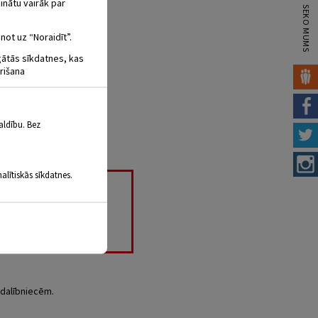
inātu vairāk par
SEKO MUMS
not uz “Noraidīt”.
igātās sīkdatnes, kas
rišana
aldību. Bez
alītiskās sīkdatnes.
AS
 dalībniecēm.