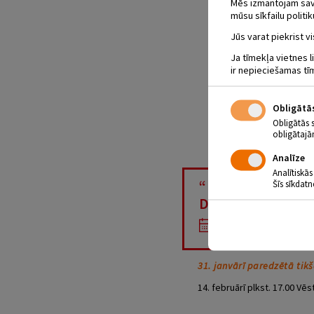
Mēs izmantojam savus
mūsu sīkfailu politik
Jūs varat piekrist vi
Ja tīmekļa vietnes l
ir nepieciešamas tī
Obligātā
Obligātās 
obligātajā
Analīze
Analītiskās
“LATGALES DĀ
Šīs sīkdatn
DALĪBNIECĒM –
14.02.2019 - plkst
31. janvārī paredzētā tik
14. februārī plkst. 17.00 V