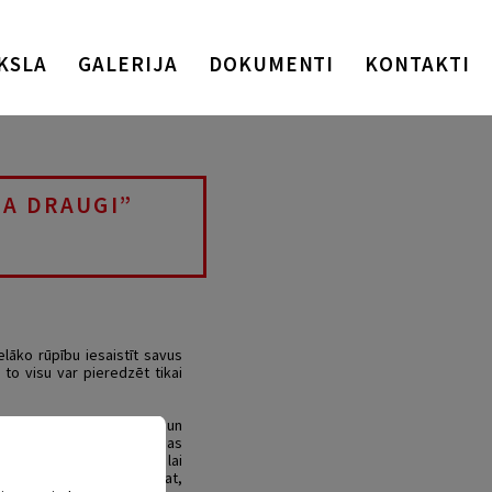
KSLA
GALERIJA
DOKUMENTI
KONTAKTI
ŅA DRAUGI”
lāko rūpību iesaistīt savus
 to visu var pieredzēt tikai
š ir strādājis visu vasaru un
r ko sapņot garajā gulēšanas
ur abi cīnīsies ar bitēm, lai
 ēdelīgus ciemiņus! Un skat,