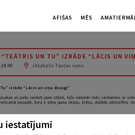
AFIŠAS
MĒS
AMATIERMĀ
 “TEĀTRIS UN TU” IZRĀDE “LĀCIS UN VI
.18.00
Jēkabpils Tautas nams
 Tu” izrāde “Lācis un viņa draugi”
sakas un pašu veidoti jauni stāsti, taču vienmēr mēs cenšamies ar vislie
neticamā pasaulē, kura ir pilna jaunu skaņu, krāsu, dažādu atmosfēru. Un
RAUGI ir stāsts par Lāci, kurš ir ļoti čakls, apzinīgs un tālredzīgs lācis. Viņ
 iestatījumi
lēt līdz pavasarim. Bet…Lācis nevar aizmigt un saprot, ka ir jāizdomā, pa
e draugiem, lai uzzinātu, par ko sapņo viņi. Vispirms viņš dosies pie Sivēns, k
 saldākus sapņus! Tad viņi apciemos Trusi, kurš nu nemaz nebūs gaidījis tik