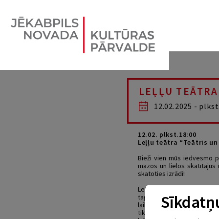
LEĻĻU TEĀTRA
12.02.2025 - plkst
12.02. plkst.18:00
Leļļu teātra “Teātris un
Bieži vien mūs iedvesmo pa
mazos un lielos skatītājus 
skatoties izrādi!
Leļļu izrāde LĀCIS UN VIŅA D
Sīkdatņu
tagad varētu mierīgi iet gu
laikā. Un tā, Lācis dodas pi
tiktu pie medus, kas padara