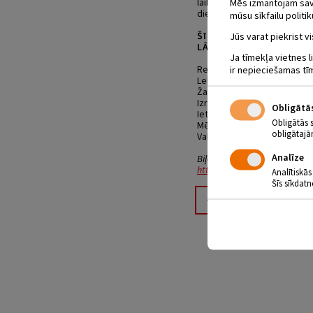
laiks doties pie drauga Ēze
Mēs izmantojam savus
diena būs izdevusies! Un sk
mūsu sīkfailu politik
Šī izrāde ir domāta visi
Jūs varat piekrist vi
LĀCIS UN VIŅA DRAUGI!
Ja tīmekļa vietnes l
Režisors: Armands Ekštets
ir nepieciešamas tī
Lelles veidojuši: Animācijas
Žanrs: leļļu izrāde vecākie
Izrādes ilgums: 45 min
Obligātā
Ieteicamais vecums: 2+
Obligātās 
Mērķu auditorija: bērni pi
obligātajā
Valoda: Latviešu
Analīze
Biļetes “Biļešu paradīze” kas
https://www.bilesuparadize.
Analītiskās
Šīs sīkdatn
Atpakaļ