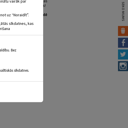
, jāsatiek Pūce un dzimšanas
inātu vairāk par
SEKO MUMS
, par ko viņš tagad sapņos!
i? Tiekamies leļļu izrādē
not uz “Noraidīt”.
igātās sīkdatnes, kas
rišana
aldību. Bez
alītiskās sīkdatnes.