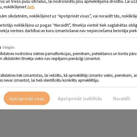
līša, kuram, izrādās, šodien ir dzimšanas diena! Tagad tikai jāatrod dāvana
 un trešo pušu sīkfailus, lai nodrošinātu jūsu apmeklējuma drošību. Lai uzz
at, iedvesmojies no draugu sapņiem un piedzīvojumiem, nu Lācim ir skaidrs
u, noklikšķiniet
šeit
.
em – gan lieliem, gan maziem, jo kurš gan nezina mīļo, jauko Lāc
sām sīkdatnēm, noklikšķinot uz “Apstiprināt visas”, vai noraidīt tās, noklikšķi
ietotājs noklikšķina uz pogas “Noraidīt”, tīmekļa vietnē tiek saglabātas obl
mekļa vietnes darbībai un kuru izmantošanai nav nepieciešama lietotāja piek
 studijas „Avārijas Brigāde” mākslinieki
m un bērniem
s
Obligāts
sīkdatnes nodrošina vietnes pamatfunkcijas, piemēram, pieteikšanos un konta pārv
rmskolas un sākumskolas vecumā
m sīkdatnēm tīmekļa vietni nav iespējams pienācīgi izmantot.
ēs un internetā:
lv/lv/event/145845
 sīkdatnes tiek izmantotas, lai redzētu, kā apmeklētāji izmanto vietni, piemēram, an
es nevar izmantot, lai tieši identificētu konkrētu apmeklētāju.
Apstiprināt visas
Apstiprināt izvēlētās
Noraidīt