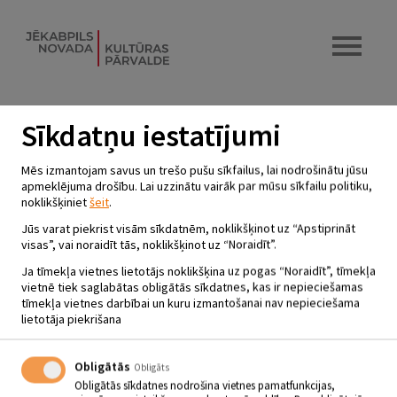
Sīkdatņu iestatījumi
LIELDIENU PASĀKUMS KOPĀ AR
Mēs izmantojam savus un trešo pušu sīkfailus, lai nodrošinātu jūsu
BĒRNU ATTĪSTĪBAS UN ATPŪTAS
apmeklējuma drošību. Lai uzzinātu vairāk par mūsu sīkfailu politiku,
noklikšķiniet
šeit
.
CENTRA PALLA LIELAJIEM
TĒLIEM
Jūs varat piekrist visām sīkdatnēm, noklikšķinot uz “Apstiprināt
visas”, vai noraidīt tās, noklikšķinot uz “Noraidīt”.
17.04.2022 - plkst.16.00
Ja tīmekļa vietnes lietotājs noklikšķina uz pogas “Noraidīt”, tīmekļa
vietnē tiek saglabātas obligātās sīkdatnes, kas ir nepieciešamas
Asares Tautas nams
tīmekļa vietnes darbībai un kuru izmantošanai nav nepieciešama
lietotāja piekrišana
17.04. plkst.16.00
Lieldienu
pasākums
kopā
ar
bērnu
attīstības
un
atpūtas
centra PALLA
lielajiem
tēliem
.
Ieeja
bez
maksas
.
Obligātās
Obligāts
Obligātās sīkdatnes nodrošina vietnes pamatfunkcijas,