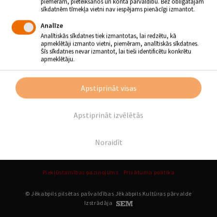
piemēram, pieteikšanos un konta pārvaldību. Bez obligātajām
Atpakaļ
sīkdatnēm tīmekļa vietni nav iespējams pienācīgi izmantot.
Analīze
Analītiskās sīkdatnes tiek izmantotas, lai redzētu, kā
SEKO MUMS
apmeklētāji izmanto vietni, piemēram, analītiskās sīkdatnes.
Šīs sīkdatnes nevar izmantot, lai tieši identificētu konkrētu
apmeklētāju.
Apstiprināt visas
Apstiprināt izvēlētās
Noraidīt
Piekļūstamības paziņojums
Privātuma politika
© Jēkabpils pilsētas pašvaldības Jēkabpils Kultūras pārvalde
Izstrādāja