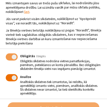
Mēs izmantojam savus un trešo pušu sīkfailus, lai nodrošinātu jūsu
apmeklējuma drošību. Lai uzzinātu vairāk par mūsu sīkfailu politiku,
noklikšķiniet
šeit
.
Jūs varat piekrist visām sīkdatnēm, noklikšķinot uz “Apstiprināt
visas”, vai noraidīt tās, noklikšķinot uz “Noraidīt”.
Ja tīmekļa vietnes lietotājs noklikšķina uz pogas “Noraidīt”, tīmekļa
vietnē tiek saglabātas obligātās sīkdatnes, kas ir nepieciešamas
tīmekļa vietnes darbībai un kuru izmantošanai nav nepieciešama
lietotāja piekrišana
Obligātās
Obligāts
Obligātās sīkdatnes nodrošina vietnes pamatfunkcijas,
piemēram, pieteikšanos un konta pārvaldību. Bez obligātajām
sīkdatnēm tīmekļa vietni nav iespējams pienācīgi izmantot.
Analīze
LIELDIENU RAIBUMI SĒLPILS
Analītiskās sīkdatnes tiek izmantotas, lai redzētu, kā
apmeklētāji izmanto vietni, piemēram, analītiskās sīkdatnes.
TAUTAS NAMĀ
Šīs sīkdatnes nevar izmantot, lai tieši identificētu konkrētu
apmeklētāju.
20.04.2025 - plkst.13.00
Sēlpils Tautas nams