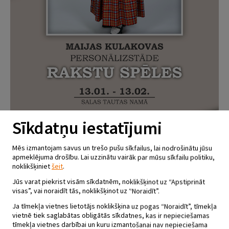
Sīkdatņu iestatījumi
Mēs izmantojam savus un trešo pušu sīkfailus, lai nodrošinātu jūsu
apmeklējuma drošību. Lai uzzinātu vairāk par mūsu sīkfailu politiku,
noklikšķiniet
šeit
.
MAIJAS KULAKOVAS
Jūs varat piekrist visām sīkdatnēm, noklikšķinot uz “Apstiprināt
PERSONĀLIZSTĀDE “RAKSTU
visas”, vai noraidīt tās, noklikšķinot uz “Noraidīt”.
SPĒLES”
Ja tīmekļa vietnes lietotājs noklikšķina uz pogas “Noraidīt”, tīmekļa
vietnē tiek saglabātas obligātās sīkdatnes, kas ir nepieciešamas
13.01 - 13.02
tīmekļa vietnes darbībai un kuru izmantošanai nav nepieciešama