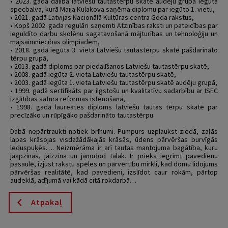
• 2023. gadā dalība latviešu tautastērpu skatē audēju grupā iegūta
specbalva, kurā Maija Kulakova saņēma diplomu par iegūto 1. vietu,
• 2021. gadā Latvijas Nacionālā Kultūras centra Goda rakstus,
• Kopš 2002. gada regulāri saņemti Atzinības raksti un pateicības par
ieguldīto darbu skolēnu sagatavošanā mājturības un tehnoloģiju un
mājsaimniecības olimpiādēm,
• 2018. gadā iegūta 3. vieta Latviešu tautastērpu skatē pašdarināto
tērpu grupā,
• 2013. gadā diploms par piedalīšanos Latviešu tautastērpu skatē,
• 2008. gadā iegūta 2. vieta Latviešu tautastērpu skatē,
• 2003. gadā iegūta 1. vieta Latviešu tautastērpu skatē audēju grupā,
• 1999. gadā sertifikāts par ilgstošu un kvalitatīvu sadarbību ar ISEC
izglītības satura reformas īstenošanā,
• 1998. gadā laureātes diploms latviešu tautas tērpu skatē par
precīzāko un rūpīgāko pašdarināto tautastērpu.
Dabā nepārtraukti notiek brīnumi. Pumpurs uzplaukst ziedā, zaļās
lapas krāsojas visdažādākajās krāsās, ūdens pārvēršas burvīgās
leduspuķēs…. Neizmērāma ir arī tautas mantojuma bagātība, kuru
jāapzinās, jāizzina un jānodod tālāk. Ir prieks iegrimt pavedienu
pasaulē, izjust rakstu spēles un pārvērtību mirkli, kad domu lidojums
pārvēršas realitātē, kad pavedieni, izslīdot caur rokām, pārtop
audeklā, adījumā vai kādā citā rokdarbā…
Atpakaļ