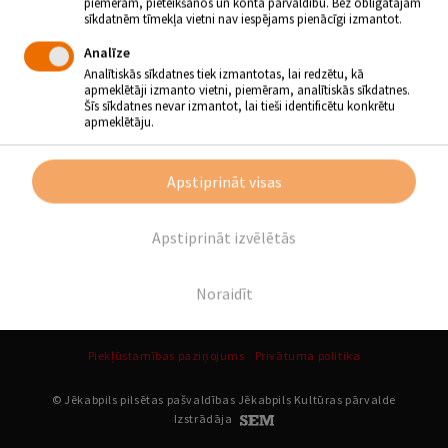
piemēram, pieteikšanos un konta pārvaldību. Bez obligātajām
sīkdatnēm tīmekļa vietni nav iespējams pienācīgi izmantot.
Atpakaļ
Analīze
Analītiskās sīkdatnes tiek izmantotas, lai redzētu, kā
apmeklētāji izmanto vietni, piemēram, analītiskās sīkdatnes.
SEKO MUMS
Šīs sīkdatnes nevar izmantot, lai tieši identificētu konkrētu
apmeklētāju.
Apstiprināt visas
Apstiprināt izvēlētās
Noraidīt
Piekļūstamības paziņojums
Privātuma politika
© Jēkabpils pilsētas pašvaldības Jēkabpils Kultūras pārvalde
Izstrādāja