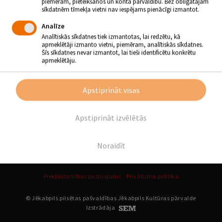
piemēram, pieteikšanos un konta pārvaldību. Bez obligātajām
11.05.2017 - plkst.11.00
sīkdatnēm tīmekļa vietni nav iespējams pienācīgi izmantot.
Analīze
Jēkabpils Galvenās bibliotēkas Bērnu literatūras nodaļā
Analītiskās sīkdatnes tiek izmantotas, lai redzētu, kā
11. maijā plkst. 11.00 notiks “Multeņu pēcpusdiena jeb
apmeklētāji izmanto vietni, piemēram, analītiskās sīkdatnes.
mazais bibliotēkas izlaidums”.
Šīs sīkdatnes nevar izmantot, lai tieši identificētu konkrētu
apmeklētāju.
Pasākums notiek sadarbībā ar PII “Zvaniņš”
Apstiprināt visas
Atpakaļ
Apstiprināt izvēlētās
SEKO MUMS
Noraidīt
Piekļūstamības paziņojums
Privātuma politika
© Jēkabpils pilsētas pašvaldības Jēkabpils Kultūras pārvalde
Izstrādāja