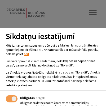
Sīkdatņu iestatījumi
Mēs izmantojam savus un trešo pušu sīkfailus, lai nodrošinātu jūsu
apmeklējuma drošību. Lai uzzinātu vairāk par mūsu sīkfailu politiku,
noklikšķiniet
šeit
.
Jūs varat piekrist visām sīkdatnēm, noklikšķinot uz “Apstiprināt
visas”, vai noraidīt tās, noklikšķinot uz “Noraidīt”.
Ja tīmekļa vietnes lietotājs noklikšķina uz pogas “Noraidīt”, tīmekļa
vietnē tiek saglabātas obligātās sīkdatnes, kas ir nepieciešamas
tīmekļa vietnes darbībai un kuru izmantošanai nav nepieciešama
lietotāja piekrišana
“MULTEŅU PĒCPUSDIENA JEB
MAZAIS BIBLIOTĒKAS
Obligātās
Obligāts
IZLAIDUMS”
Obligātās sīkdatnes nodrošina vietnes pamatfunkcijas,