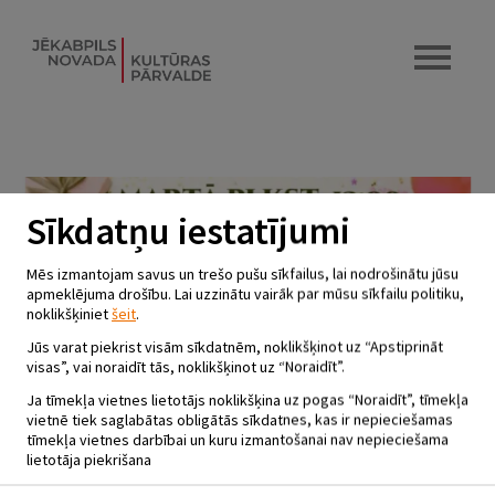
Sīkdatņu iestatījumi
Mēs izmantojam savus un trešo pušu sīkfailus, lai nodrošinātu jūsu
apmeklējuma drošību. Lai uzzinātu vairāk par mūsu sīkfailu politiku,
noklikšķiniet
šeit
.
Jūs varat piekrist visām sīkdatnēm, noklikšķinot uz “Apstiprināt
visas”, vai noraidīt tās, noklikšķinot uz “Noraidīt”.
Ja tīmekļa vietnes lietotājs noklikšķina uz pogas “Noraidīt”, tīmekļa
vietnē tiek saglabātas obligātās sīkdatnes, kas ir nepieciešamas
tīmekļa vietnes darbībai un kuru izmantošanai nav nepieciešama
lietotāja piekrišana