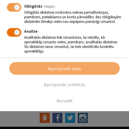
Obligātās
Obligāts
MUZIKĀLA IZRĀDE BĒRNIEM
Obligātās sīkdatnes nodrošina vietnes pamatfunkcijas,
piemēram, pieteikšanos un konta pārvaldību. Bez obligātajām
“ŠODIEN LABI CIEMOTIES”
sīkdatnēm tīmekļa vietni nav iespējams pienācīgi izmantot.
04.03.2024 - plkst.13.00
Analīze
Analītiskās sīkdatnes tiek izmantotas, lai redzētu, kā
Rubenes Tautas nams
apmeklētāji izmanto vietni, piemēram, analītiskās sīkdatnes.
Šīs sīkdatnes nevar izmantot, lai tieši identificētu konkrētu
apmeklētāju.
04.03. plkst. 13.00
Muzikāla izrāde bērniem “Šodien labi ciemoties”
Apstiprināt visas
Viesojas “Burbuļciems”
Ieejas maksa: 2,- EUR
Apstiprināt izvēlētās
Atpakaļ
Noraidīt
SEKO MUMS