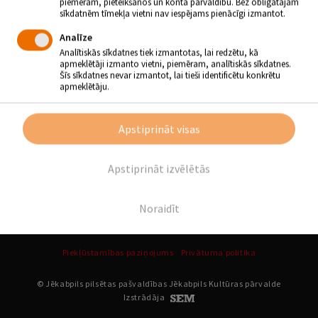
piemēram, pieteikšanos un konta pārvaldību. Bez obligātajām
oriģināldziesmas.
sīkdatnēm tīmekļa vietni nav iespējams pienācīgi izmantot.
Solām, būs skaists un baudāms sezonas noslēgums!
Analīze
Biļetes Krustpils kultūras centra kasē un pirms pasākuma.
Analītiskās sīkdatnes tiek izmantotas, lai redzētu, kā
Biļetes cena 3 Eiro.
apmeklētāji izmanto vietni, piemēram, analītiskās sīkdatnes.
Šīs sīkdatnes nevar izmantot, lai tieši identificētu konkrētu
apmeklētāju.
Atpakaļ
Apstiprināt visas
SEKO MUMS
Apstiprināt izvēlētās
Noraidīt
Piekļūstamības paziņojums
Privātuma politika
© Jēkabpils pilsētas pašvaldības Jēkabpils Kultūras pārvalde
Izstrādāja