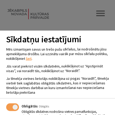
Sīkdatņu iestatījumi
MUZIKĀLAIS BALKONIŅŠ.
Mēs izmantojam savus un trešo pušu sīkfailus, lai nodrošinātu jūsu
MUZICĒ ILZE RIJNIECE UN
apmeklējuma drošību. Lai uzzinātu vairāk par mūsu sīkfailu politiku,
noklikšķiniet
šeit
.
ĢITĀRISTS PAULS ARNICĀNS.
Jūs varat piekrist visām sīkdatnēm, noklikšķinot uz “Apstiprināt
31.08.2022 - plkst.19.00
visas”, vai noraidīt tās, noklikšķinot uz “Noraidīt”.
Krustpils kultūras centrs
Ja tīmekļa vietnes lietotājs noklikšķina uz pogas “Noraidīt”, tīmekļa
vietnē tiek saglabātas obligātās sīkdatnes, kas ir nepieciešamas
tīmekļa vietnes darbībai un kuru izmantošanai nav nepieciešama
Savukārt šo Muzikālo Balkoniņu
sezonu
mēs
noslēgsim
lietotāja piekrišana
31.augustā
, skanīgi
kopā ar Ilzi Rijnieci un
ģitāristu Paulu
Arnicānu.
Obligātās
Obligāts
Dziedātāja un komponiste Ilze un Pauls aicina izbaudīt vakaru kopā,
Obligātās sīkdatnes nodrošina vietnes pamatfunkcijas,
būs dzirdama gan latviešu, gan, pasaules populārā mūzika, kā arī