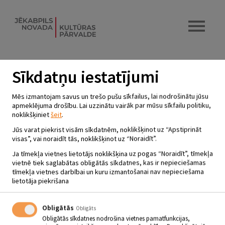
Sīkdatņu iestatījumi
NODARBĪBU CIKLS
Mēs izmantojam savus un trešo pušu sīkfailus, lai nodrošinātu jūsu
PIRMSSKOLAS VECUMA BĒRNIEM
apmeklējuma drošību. Lai uzzinātu vairāk par mūsu sīkfailu politiku,
noklikšķiniet
šeit
.
UN VECĀKIEM “TĀDAS TĀS
LIETAS”
Jūs varat piekrist visām sīkdatnēm, noklikšķinot uz “Apstiprināt
visas”, vai noraidīt tās, noklikšķinot uz “Noraidīt”.
17.02.2024 | plkst.11.00 - 12.00
Ja tīmekļa vietnes lietotājs noklikšķina uz pogas “Noraidīt”, tīmekļa
vietnē tiek saglabātas obligātās sīkdatnes, kas ir nepieciešamas
tīmekļa vietnes darbībai un kuru izmantošanai nav nepieciešama
Jēkabpils pilsētas bibliotēkas Bērnu un
lietotāja piekrišana
jauniešu apkalpošanas nodaļa
Obligātās
Obligāts
17.02. Plkst. 11.00 – 12.00
Obligātās sīkdatnes nodrošina vietnes pamatfunkcijas,