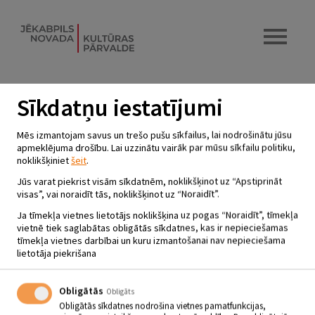
Sīkdatņu iestatījumi
NODARBĪBU CIKLS
Mēs izmantojam savus un trešo pušu sīkfailus, lai nodrošinātu jūsu
PIRMSSKOLAS VECUMA BĒRNIEM
apmeklējuma drošību. Lai uzzinātu vairāk par mūsu sīkfailu politiku,
noklikšķiniet
šeit
.
UN VECĀKIEM “TĀDAS TĀS
LIETAS”
Jūs varat piekrist visām sīkdatnēm, noklikšķinot uz “Apstiprināt
visas”, vai noraidīt tās, noklikšķinot uz “Noraidīt”.
16.03.2024 | plkst.11.00 - 12.00
Ja tīmekļa vietnes lietotājs noklikšķina uz pogas “Noraidīt”, tīmekļa
vietnē tiek saglabātas obligātās sīkdatnes, kas ir nepieciešamas
tīmekļa vietnes darbībai un kuru izmantošanai nav nepieciešama
Jēkabpils pilsētas bibliotēkas Bērnu un
lietotāja piekrišana
jauniešu apkalpošanas nodaļa
Obligātās
Obligāts
16.03. plkst. 11.00 – 12.00
Obligātās sīkdatnes nodrošina vietnes pamatfunkcijas,
Nodarbību cikls pirmsskolas vecuma bērniem un vecākiem