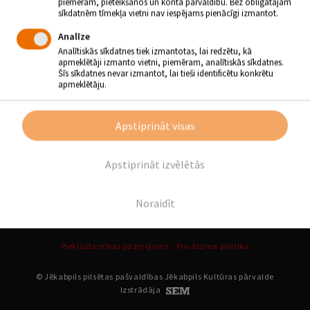
piemēram, pieteikšanos un konta pārvaldību. Bez obligātajām
“Tādas tās lietas”
sīkdatnēm tīmekļa vietni nav iespējams pienācīgi izmantot.
Katru mēnesi, divas sestdienas tiekamies izzinošajā nodarbību ciklā
Analīze
“Tādas tās lietas”. Kopā lasīsim, eksperimentēsim, radoši
darbosimies un izpētīsim kādu visiem zināmu lietu vai parādību:
Analītiskās sīkdatnes tiek izmantotas, lai redzētu, kā
· 16. martā – par spārniem.
apmeklētāji izmanto vietni, piemēram, analītiskās sīkdatnes.
Šīs sīkdatnes nevar izmantot, lai tieši identificētu konkrētu
Aicinām ģimenes uz kopīgu darbošanos!
apmeklētāju.
Atpakaļ
Apstiprināt visas
SEKO MUMS
Apstiprināt izvēlētās
Noraidīt
Piekļūstamības paziņojums
Privātuma politika
© Jēkabpils pilsētas pašvaldības Jēkabpils Kultūras pārvalde
Izstrādāja