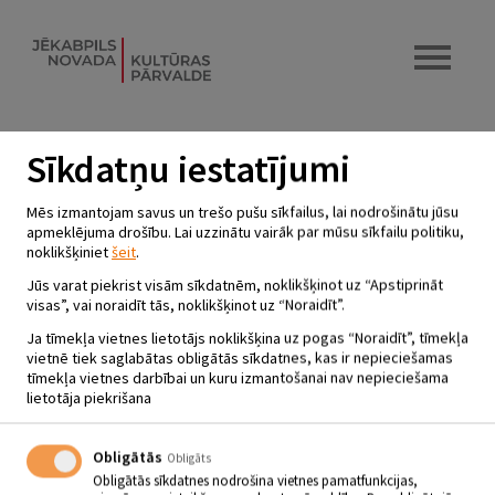
Sīkdatņu iestatījumi
NODARBĪBU CIKLS
Mēs izmantojam savus un trešo pušu sīkfailus, lai nodrošinātu jūsu
PIRMSSKOLAS VECUMA BĒRNIEM
apmeklējuma drošību. Lai uzzinātu vairāk par mūsu sīkfailu politiku,
noklikšķiniet
šeit
.
UN VECĀKIEM “TĀDAS TĀS
LIETAS”.
Jūs varat piekrist visām sīkdatnēm, noklikšķinot uz “Apstiprināt
visas”, vai noraidīt tās, noklikšķinot uz “Noraidīt”.
20.01.2024 | plkst.11.00 - 12.00
Ja tīmekļa vietnes lietotājs noklikšķina uz pogas “Noraidīt”, tīmekļa
vietnē tiek saglabātas obligātās sīkdatnes, kas ir nepieciešamas
tīmekļa vietnes darbībai un kuru izmantošanai nav nepieciešama
20.01. Plkst. 11.00 – 12.00
lietotāja piekrišana
Nodarbību cikls pirmsskolas vecuma bērniem un vecākiem
“Tādas
tās lietas”
.
Obligātās
Obligāts
Obligātās sīkdatnes nodrošina vietnes pamatfunkcijas,