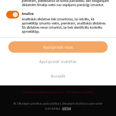
piemēram, pieteikšanos un konta pārvaldību. Bez obligātajām
Atpakaļ
sīkdatnēm tīmekļa vietni nav iespējams pienācīgi izmantot.
Analīze
SEKO MUMS
Analītiskās sīkdatnes tiek izmantotas, lai redzētu, kā
apmeklētāji izmanto vietni, piemēram, analītiskās sīkdatnes.
Šīs sīkdatnes nevar izmantot, lai tieši identificētu konkrētu
apmeklētāju.
Apstiprināt visas
Apstiprināt izvēlētās
Noraidīt
Piekļūstamības paziņojums
Privātuma politika
© Jēkabpils pilsētas pašvaldības Jēkabpils Kultūras pārvalde
Izstrādāja