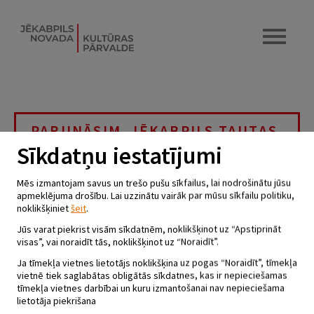
PARUNĀSIM. JĒKABPILS TAUTAS
TEĀTRA IZRĀDE
Sīkdatņu iestatījumi
“SKRODERDIENAS SILMAČOS”
Mēs izmantojam savus un trešo pušu sīkfailus, lai nodrošinātu jūsu
20.03.2025 - plkst.16.00
apmeklējuma drošību. Lai uzzinātu vairāk par mūsu sīkfailu politiku,
noklikšķiniet
šeit
.
Jēkabpils pilsētas bibliotēkas Izstāžu un
Jūs varat piekrist visām sīkdatnēm, noklikšķinot uz “Apstiprināt
tikšanās zāle
visas”, vai noraidīt tās, noklikšķinot uz “Noraidīt”.
Ja tīmekļa vietnes lietotājs noklikšķina uz pogas “Noraidīt”, tīmekļa
vietnē tiek saglabātas obligātās sīkdatnes, kas ir nepieciešamas
20. martā plkst.16:00
Jēkabpils pilsētas bibliotēkas Izstāžu un
tīmekļa vietnes darbībai un kuru izmantošanai nav nepieciešama
tikšanās zālē (Pasta ielā 39).
lietotāja piekrišana
Parunāsim. Jēkabpils Tautas teātra izrāde “Skroderdienas