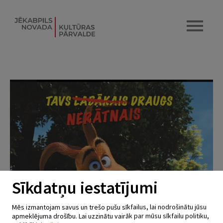
Sīkdatņu iestatījumi
Mēs izmantojam savus un trešo pušu sīkfailus, lai nodrošinātu jūsu
apmeklējuma drošību. Lai uzzinātu vairāk par mūsu sīkfailu politiku,