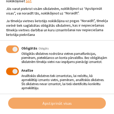
noklikšķiniet
šeit
.
Jūs varat piekrist visām sīkdatnēm, noklikšķinot uz “Apstiprināt
visas”, vai noraidīt tās, noklikšķinot uz “Noraidīt”.
Ja tīmekļa vietnes lietotājs noklikšķina uz pogas “Noraidīt”, tīmekļa
vietnē tiek saglabātas obligātās sīkdatnes, kas ir nepieciešamas
tīmekļa vietnes darbībai un kuru izmantošanai nav nepieciešama
lietotāja piekrišana
Obligātās
Obligāts
Obligātās sīkdatnes nodrošina vietnes pamatfunkcijas,
piemēram, pieteikšanos un konta pārvaldību. Bez obligātajām
sīkdatnēm tīmekļa vietni nav iespējams pienācīgi izmantot.
Analīze
Analītiskās sīkdatnes tiek izmantotas, lai redzētu, kā
apmeklētāji izmanto vietni, piemēram, analītiskās sīkdatnes.
Šīs sīkdatnes nevar izmantot, lai tieši identificētu konkrētu
apmeklētāju.
PIEDZĪVOJUMU KOMĒDIJA
BĒRNIEM, ANIMĀCIJAS FILMA
“MARMADJŪKS”
Apstiprināt visas
15.03.2023 - plkst.13.00