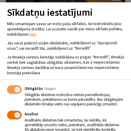
Sīkdatņu iestatījumi
PROJEKTA „OPEN UP”
Mēs izmantojam savus un trešo pušu sīkfailus, lai nodrošinātu jūsu
NODARBĪBA
apmeklējuma drošību. Lai uzzinātu vairāk par mūsu sīkfailu politiku,
noklikšķiniet
šeit
.
11.10.2019 | plkst.15.00 - 16.00
Jūs varat piekrist visām sīkdatnēm, noklikšķinot uz “Apstiprināt
visas”, vai noraidīt tās, noklikšķinot uz “Noraidīt”.
Ja tīmekļa vietnes lietotājs noklikšķina uz pogas “Noraidīt”, tīmekļa
vietnē tiek saglabātas obligātās sīkdatnes, kas ir nepieciešamas
tīmekļa vietnes darbībai un kuru izmantošanai nav nepieciešama
lietotāja piekrišana
Katru piektdienu Jēkabpils Galvenās bibliotēkas bērnu
Obligātās
Obligāts
literatūras nodaļā no 15.00 līdz 16.00 gaidīsim uz “Atvērtajām
Obligātās sīkdatnes nodrošina vietnes pamatfunkcijas,
nodarbībām” par dažādām tēmām:
piemēram, pieteikšanos un konta pārvaldību. Bez obligātajām
sīkdatnēm tīmekļa vietni nav iespējams pienācīgi izmantot.
4.oktobris – Pasaules skolotāju diena;
11.oktobris – Pasaules dzīvnieku aizsardzības diena;
Analīze
18.oktobris – Pasaules smaida diena;
25.oktobris – Ražas svētki.
Analītiskās sīkdatnes tiek izmantotas, lai redzētu, kā
Interesanti fakti, izzinoši testi un noslēgumā katrai nodarbībai, kāda
apmeklētāji izmanto vietni, piemēram, analītiskās sīkdatnes.
saistoša Xbox spēle kopā ar draugiem. Nāc uz
Jēkabpils
Šīs sīkdatnes nevar izmantot, lai tieši identificētu konkrētu