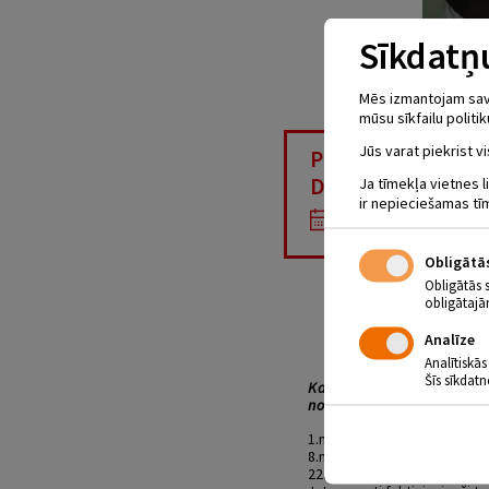
Sīkdatņu
Mēs izmantojam savus
mūsu sīkfailu politik
Jūs varat piekrist vi
PROJEKTA “OP
DIENA”
Ja tīmekļa vietnes l
ir nepieciešamas tī
08.11.2019 | plkst
Obligātā
Obligātās 
obligātajā
Analīze
Analītiskās
Šīs sīkdatn
Katru piektdienu Jēkabpil
nodarbībām” par dažād
1.novembris – Mārtiņdienas
8.novembris – Starptautiskā
22.novembris – Kas Tu esi,