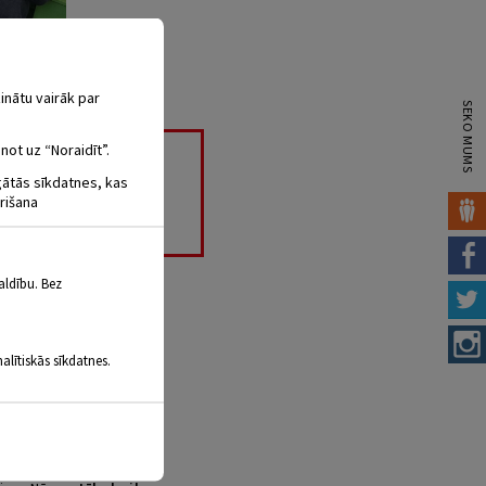
inātu vairāk par
SEKO MUMS
not uz “Noraidīt”.
IPNĪBAS
igātās sīkdatnes, kas
rišana
aldību. Bez
alītiskās sīkdatnes.
aidīsim uz “Atvērtajām