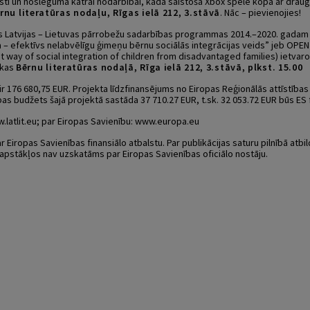
 testi un noslēgumā katrai nodarbībai, kāda saistoša Xbox spēle kopā ar drau
nu literatūras nodaļu, Rīgas ielā 212, 3.stāvā
. Nāc – pievienojies!
s Latvijas – Lietuvas pārrobežu sadarbības programmas 2014.–2020. gadam 
pa – efektīvs nelabvēlīgu ģimeņu bērnu sociālās integrācijas veids” jeb OPEN U
t way of social integration of children from disadvantaged families) ietvar
ēkas
Bērnu literatūras nodaļā, Rīga ielā 212, 3.stāvā, plkst. 15.00
r 176 680,75 EUR. Projekta līdzfinansējums no Eiropas Reģionālās attīstības 
bas budžets šajā projektā sastāda 37 710.27 EUR, t.sk. 32 053.72 EUR būs ES
atlit.eu; par Eiropas Savienību: www.europa.eu
ar Eiropas Savienības finansiālo atbalstu. Par publikācijas saturu pilnībā atbi
apstākļos nav uzskatāms par Eiropas Savienības oficiālo nostāju.