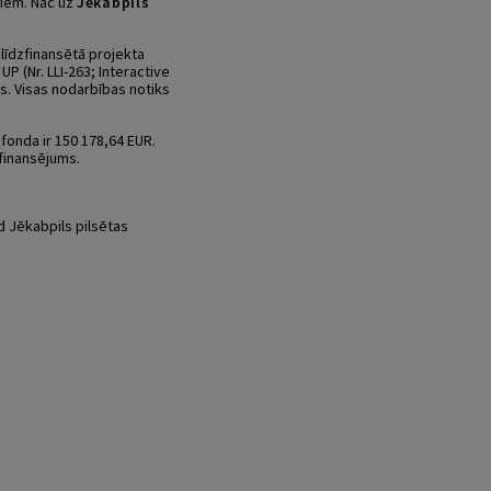
giem. Nāc uz
Jēkabpils
līdzfinansētā projekta
P (Nr. LLI-263; Interactive
os. Visas nodarbības notiks
fonda ir 150 178,64 EUR.
 finansējums.
ld Jēkabpils pilsētas