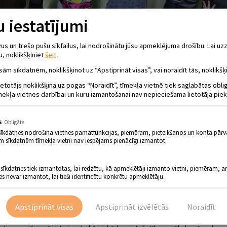
 iestatījumi
 un trešo pušu sīkfailus, lai nodrošinātu jūsu apmeklējuma drošību. Lai uzz
u, noklikšķiniet
šeit
.
sām sīkdatnēm, noklikšķinot uz “Apstiprināt visas”, vai noraidīt tās, noklikšķi
EN UP” NODARBĪBA “STARPTAUTISKĀ LA
ietotājs noklikšķina uz pogas “Noraidīt”, tīmekļa vietnē tiek saglabātas obl
mekļa vietnes darbībai un kuru izmantošanai nav nepieciešama lietotāja piek
.15.00 - 16.00
s
Obligāts
sīkdatnes nodrošina vietnes pamatfunkcijas, piemēram, pieteikšanos un konta pārv
m sīkdatnēm tīmekļa vietni nav iespējams pienācīgi izmantot.
 sīkdatnes tiek izmantotas, lai redzētu, kā apmeklētāji izmanto vietni, piemēram, an
es nevar izmantot, lai tieši identificētu konkrētu apmeklētāju.
s Galvenās bibliotēkas bērnu literatūras nodaļā no 15.00 līdz 16.00 g
ām tēmām:
 raibumi;
Apstiprināt visas
Apstiprināt izvēlētās
Noraidīt
 Laipnības diena;
 mūsu LATVIJA?