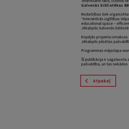
Interesanti fakti, izzinoši
Galvenās bibliotēkas Bēr
Nodarbības tiek organizēta
“Interaktīvās izglītības tel
educational space – efficien
Jēkabpils Galvenās bibliot
Kopējās projekta izmaksas i
Jēkabpils pilsētas pašvaldī
Programmas mājaslapa www.l
Šī publikācija ir sagatavota 
pašvaldība, un tas nekādos 
Atpakaļ