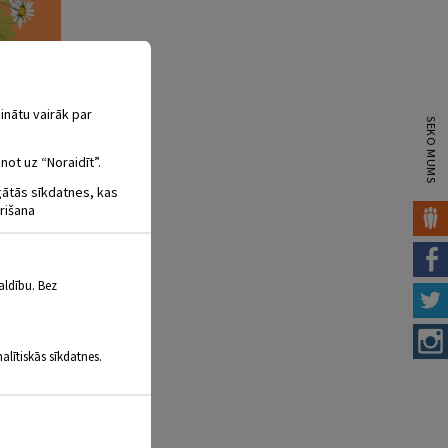
inātu vairāk par
SEKO MUMS
not uz “Noraidīt”.
igātās sīkdatnes, kas
rišana
aldību. Bez
alītiskās sīkdatnes.