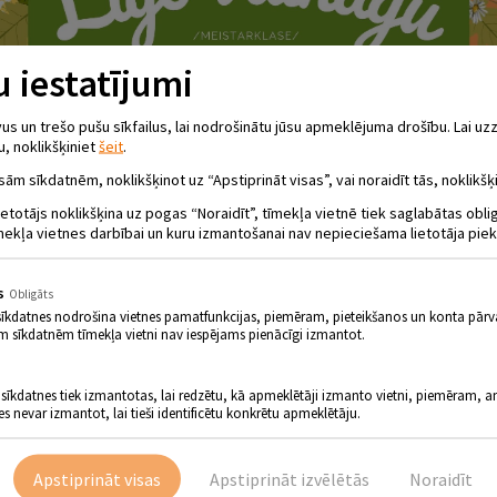
 iestatījumi
 un trešo pušu sīkfailus, lai nodrošinātu jūsu apmeklējuma drošību. Lai uzz
u, noklikšķiniet
šeit
.
sām sīkdatnēm, noklikšķinot uz “Apstiprināt visas”, vai noraidīt tās, noklikšķi
ietotājs noklikšķina uz pogas “Noraidīt”, tīmekļa vietnē tiek saglabātas obl
mekļa vietnes darbībai un kuru izmantošanai nav nepieciešama lietotāja piek
s
Obligāts
sīkdatnes nodrošina vietnes pamatfunkcijas, piemēram, pieteikšanos un konta pārv
m sīkdatnēm tīmekļa vietni nav iespējams pienācīgi izmantot.
 sīkdatnes tiek izmantotas, lai redzētu, kā apmeklētāji izmanto vietni, piemēram, an
es nevar izmantot, lai tieši identificētu konkrētu apmeklētāju.
Apstiprināt visas
Apstiprināt izvēlētās
Noraidīt