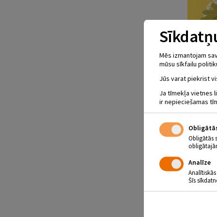
Sīkdatņu
Mēs izmantojam savus
mūsu sīkfailu politik
Jūs varat piekrist vi
Ja tīmekļa vietnes l
ir nepieciešamas tī
Obligātā
Obligātās 
obligātajā
Analīze
Analītiskās
Šīs sīkdatn