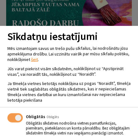
Sīkdatņu iestatījumi
Mēs izmantojam savus un trešo pušu sīkfailus, lai nodrošinātu jūsu
apmeklējuma drošību. Lai uzzinātu vairāk par mūsu sīkfailu politiku,
noklikšķiniet
šeit
.
Jūs varat piekrist visām sīkdatnēm, noklikšķinot uz “Apstiprināt
visas”, vai noraidīt tās, noklikšķinot uz “Noraidīt”.
Ja tīmekļa vietnes lietotājs noklikšķina uz pogas “Noraidīt”, tīmekļa
vietnē tiek saglabātas obligātās sīkdatnes, kas ir nepieciešamas
tīmekļa vietnes darbībai un kuru izmantošanai nav nepieciešama
lietotāja piekrišana
RADOŠO DARBU IZSTĀDE
“MANAI PILSĒTAI – 350”
Obligātās
Obligāts
04.08 - 31.08
Obligātās sīkdatnes nodrošina vietnes pamatfunkcijas,
piemēram, pieteikšanos un konta pārvaldību. Bez obligātajām
Jēkabpils Tautas nams
sīkdatnēm tīmekļa vietni nav iespējams pienācīgi izmantot.