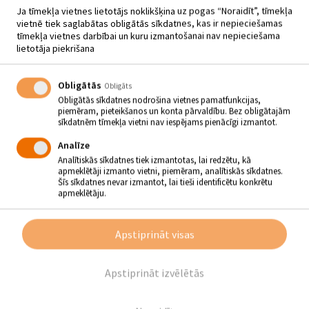
Ja tīmekļa vietnes lietotājs noklikšķina uz pogas “Noraidīt”, tīmekļa
vietnē tiek saglabātas obligātās sīkdatnes, kas ir nepieciešamas
tīmekļa vietnes darbībai un kuru izmantošanai nav nepieciešama
lietotāja piekrišana
ROLANDA HARTMAŅA GLEZNU
Obligātās
Obligāts
IZSTĀDE “STARP LĪNIJĀM”
Obligātās sīkdatnes nodrošina vietnes pamatfunkcijas,
piemēram, pieteikšanos un konta pārvaldību. Bez obligātajām
01.02 - 26.02
sīkdatnēm tīmekļa vietni nav iespējams pienācīgi izmantot.
Analīze
Jēkabpils Galvenajā bibliotēkā no 1. februāra līdz 26.
Analītiskās sīkdatnes tiek izmantotas, lai redzētu, kā
februārim apskatāma izstāde “Starp līnijām”.
apmeklētāji izmanto vietni, piemēram, analītiskās sīkdatnes.
Šīs sīkdatnes nevar izmantot, lai tieši identificētu konkrētu
Līnija ir pamats visai vizuālajai informācijai, kuru uztveram. Ar līnijām
apmeklētāju.
mēs definējam visu bijušo, esošo un nākotnē vēl tikai eksistējošo.
Tomēr, lai cik vitāli tā nepieciešama būtu mūsu izpausmei, līnija
telpiskā vidē ir neeksistējoša, tai nav dimensijas, patiesa plašuma,
tā galvenokārt kalpo par uzstādītu robežšķirtni. Vide starp līnijām ir
Apstiprināt visas
tā, kas nosaka, ko patiesi redzam. Krāsa, dziļums, plakne. Studējot
arhitektūru, ir nācies atskārst – jebkura ar līniju izteikta prāta vīzija ir
tikai ilūzija. Būtība rodas, telpu starp robežām aizpildot. Izstādē
Apstiprināt izvēlētās
vērojama sava veida interpretācija šim pildījumam. Kāda ir “acs
fokusa” nobīde laikā starp glezniecību, ja tai tiek pievienota deva
arhitektoniskās izpratnes. Izstādes autors ir Rolands Hartmans
(1999) ir Rīgas Tehniskās universitātes arhitektūras fakultātes 3.