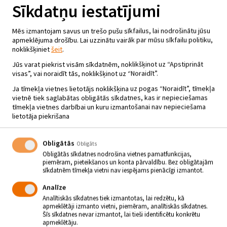
Sīkdatņu iestatījumi
Mēs izmantojam savus un trešo pušu sīkfailus, lai nodrošinātu jūsu
apmeklējuma drošību. Lai uzzinātu vairāk par mūsu sīkfailu politiku,
noklikšķiniet
šeit
.
Jūs varat piekrist visām sīkdatnēm, noklikšķinot uz “Apstiprināt
visas”, vai noraidīt tās, noklikšķinot uz “Noraidīt”.
Ja tīmekļa vietnes lietotājs noklikšķina uz pogas “Noraidīt”, tīmekļa
vietnē tiek saglabātas obligātās sīkdatnes, kas ir nepieciešamas
tīmekļa vietnes darbībai un kuru izmantošanai nav nepieciešama
lietotāja piekrišana
Obligātās
Obligāts
Obligātās sīkdatnes nodrošina vietnes pamatfunkcijas,
piemēram, pieteikšanos un konta pārvaldību. Bez obligātajām
sīkdatnēm tīmekļa vietni nav iespējams pienācīgi izmantot.
ROMANTISKA KOMĒDIJA “KĀ
SĀKT VISU NO JAUNA”
Analīze
Analītiskās sīkdatnes tiek izmantotas, lai redzētu, kā
12.10.2024 - plkst.19.00
apmeklētāji izmanto vietni, piemēram, analītiskās sīkdatnes.
Šīs sīkdatnes nevar izmantot, lai tieši identificētu konkrētu
Krustpils kultūras centrs
apmeklētāju.