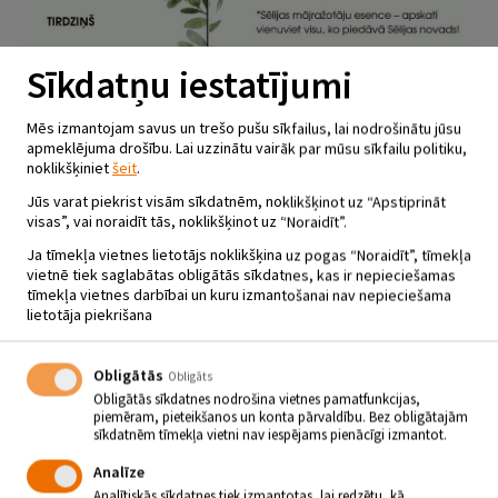
Sīkdatņu iestatījumi
Mēs izmantojam savus un trešo pušu sīkfailus, lai nodrošinātu jūsu
apmeklējuma drošību. Lai uzzinātu vairāk par mūsu sīkfailu politiku,
noklikšķiniet
šeit
.
Jūs varat piekrist visām sīkdatnēm, noklikšķinot uz “Apstiprināt
visas”, vai noraidīt tās, noklikšķinot uz “Noraidīt”.
Ja tīmekļa vietnes lietotājs noklikšķina uz pogas “Noraidīt”, tīmekļa
vietnē tiek saglabātas obligātās sīkdatnes, kas ir nepieciešamas
tīmekļa vietnes darbībai un kuru izmantošanai nav nepieciešama
lietotāja piekrišana
Obligātās
ROŽU SVĒTKI SĒLIJĀ 2023
Obligāts
Obligātās sīkdatnes nodrošina vietnes pamatfunkcijas,
15.07.2023 | plkst.11.00 - 17.00
piemēram, pieteikšanos un konta pārvaldību. Bez obligātajām
sīkdatnēm tīmekļa vietni nav iespējams pienācīgi izmantot.
Greķēni
Analīze
Analītiskās sīkdatnes tiek izmantotas, lai redzētu, kā