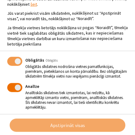
noklikšķiniet
šeit
.
Jūs varat piekrist visām sīkdatnēm, noklikšķinot uz “Apstiprināt
visas”, vai noraidīt tās, noklikšķinot uz “Noraidīt”.
Ja tīmekļa vietnes lietotājs noklikšķina uz pogas “Noraidīt”, tīmekļa
vietnē tiek saglabātas obligātās sīkdatnes, kas ir nepieciešamas
tīmekļa vietnes darbībai un kuru izmantošanai nav nepieciešama
lietotāja piekrišana
Obligātās
Obligāts
Obligātās sīkdatnes nodrošina vietnes pamatfunkcijas,
piemēram, pieteikšanos un konta pārvaldību. Bez obligātajām
sīkdatnēm tīmekļa vietni nav iespējams pienācīgi izmantot.
Analīze
Analītiskās sīkdatnes tiek izmantotas, lai redzētu, kā
apmeklētāji izmanto vietni, piemēram, analītiskās sīkdatnes.
RUBENES PAGASTA SVĒTKU
Šīs sīkdatnes nevar izmantot, lai tieši identificētu konkrētu
apmeklētāju.
IETVAROS – TEĀTRA IZRĀDE
“ALFREDA LEIGOVAS”
Apstiprināt visas
23.05.2024 - plkst.19.00