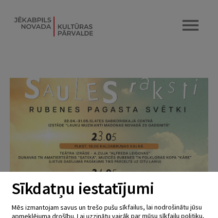
Sīkdatņu iestatījumi
Mēs izmantojam savus un trešo pušu sīkfailus, lai nodrošinātu jūsu
apmeklējuma drošību. Lai uzzinātu vairāk par mūsu sīkfailu politiku,