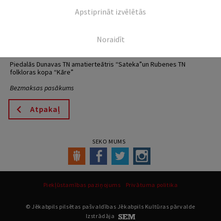
Kaldabruņas kalns
Apstiprināt izvēlētās
23.05. plkst.19.00
Noraidīt
Rubenes pagasta svētku ietvaros – teātra izrāde “Alfreda
leigovas”
Piedalās Dunavas TN amatierteātris “Sateka”un Rubenes TN
folkloras kopa “Kāre”
Bezmaksas pasākums
Atpakaļ
SEKO MUMS
Piekļūstamības paziņojums
Privātuma politika
© Jēkabpils pilsētas pašvaldības Jēkabpils Kultūras pārvalde
Izstrādāja