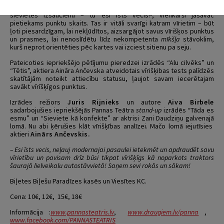
To var uzzināt veicot vīrišķības testu. Lai dzirdētu no mīļotās
sievietes izsaucienu – tu esi īsts vecis!-, vienkārši jāsavāc
pietiekams punktu skaits. Tas ir vitāli svarīgi katram vīrietim – būt
ļoti piesardzīgam, lai nekļūdītos, aizsargājot savus vīrišķos punktus
un prasmes, lai nenoslīdētu līdz nekompetenta
mīkšļa
stāvoklim,
kurš neprot orientēties pēc kartes vai izciest sitienu pa seju.
Pateicoties iepriekšējo pētījumu pieredzei izrādēs “Alu cilvēks” un
“Tētis”, aktiera Aināra Ančevska atveidotais vīrišķibas tests palīdzēs
skatītājām noteikt attiecību statusu, ļaujot savam iecerētajam
savākt vīrīšķīgos punktus.
Izrādes režiors
Juris Rijnieks
un autore
Aiva Birbele
sadarbojušies iepriekšējās Pannas Teātra
stand-up
izrādēs “Tāda es
esmu” un “Sieviete kā konfekte” ar aktrisi Zani Daudziņu galvenajā
lomā. Nu abi ķērušies klāt vīrišķības analīzei. Mačo lomā iejutīsies
aktieri
Ainārs Ančevskis.
– Esi īsts vecis, neļauj modernajai pasaulei ietekmēt un apdraudēt savu
vīrietību un pavisam drīz būsi tikpat vīrišķīgs kā noparkots traktors
šaurajā lielveikalu autostāvvietā! Saņem sevi rokās un sākam!
Biļetes Biļešu Paradīzes kasēs un Viesītes KC.
Cena: 10€, 12€, 15€, 18€
Informācija :
www.pannasteatris.lv
,
www.draugiem.lv/panna
,
www.facebook.com/PANNASTEATRIS