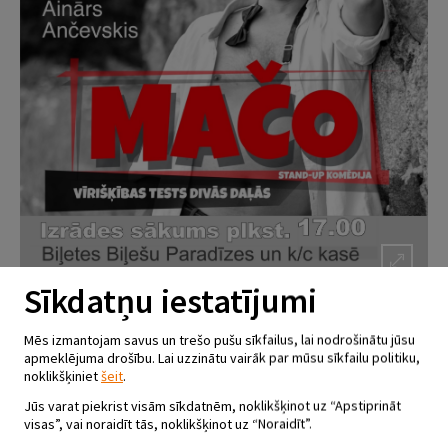
Sīkdatņu iestatījumi
Mēs izmantojam savus un trešo pušu sīkfailus, lai nodrošinātu jūsu
IZRĀDE – KOMĒDIJA “MAČO”
apmeklējuma drošību. Lai uzzinātu vairāk par mūsu sīkfailu politiku,
07.10.2023 - plkst.17.00
noklikšķiniet
šeit
.
Jūs varat piekrist visām sīkdatnēm, noklikšķinot uz “Apstiprināt
Viesītes kultūras centrs “Sēlija”
visas”, vai noraidīt tās, noklikšķinot uz “Noraidīt”.