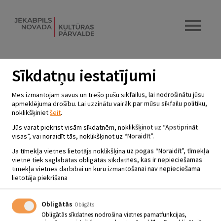
Sīkdatņu iestatījumi
SĒLIJAS DZEJNIEKI: LATVIJAI-
Mēs izmantojam savus un trešo pušu sīkfailus, lai nodrošinātu jūsu
105!
apmeklējuma drošību. Lai uzzinātu vairāk par mūsu sīkfailu politiku,
noklikšķiniet
šeit
.
16.09.2023 - plkst.13.00
Jūs varat piekrist visām sīkdatnēm, noklikšķinot uz “Apstiprināt
Jaunzemji
visas”, vai noraidīt tās, noklikšķinot uz “Noraidīt”.
Ja tīmekļa vietnes lietotājs noklikšķina uz pogas “Noraidīt”, tīmekļa
vietnē tiek saglabātas obligātās sīkdatnes, kas ir nepieciešamas
16.09. Plkst. 13.00
tīmekļa vietnes darbībai un kuru izmantošanai nav nepieciešama
lietotāja piekrišana
Dzejas dienas pasākums.
Sēlijas dzejnieki: Latvijai-105!
Obligātās
Obligāts
Ieeja bezmaksas.
Obligātās sīkdatnes nodrošina vietnes pamatfunkcijas,