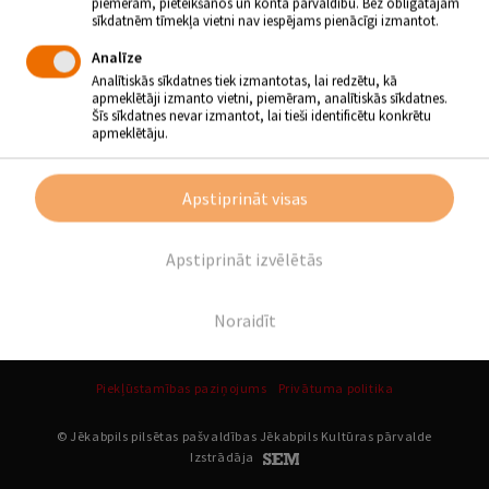
piemēram, pieteikšanos un konta pārvaldību. Bez obligātajām
sīkdatnēm tīmekļa vietni nav iespējams pienācīgi izmantot.
Atpakaļ
Analīze
Analītiskās sīkdatnes tiek izmantotas, lai redzētu, kā
apmeklētāji izmanto vietni, piemēram, analītiskās sīkdatnes.
SEKO MUMS
Šīs sīkdatnes nevar izmantot, lai tieši identificētu konkrētu
apmeklētāju.
Apstiprināt visas
Apstiprināt izvēlētās
Noraidīt
Piekļūstamības paziņojums
Privātuma politika
© Jēkabpils pilsētas pašvaldības Jēkabpils Kultūras pārvalde
Izstrādāja