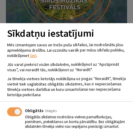
Sīkdatņu iestatījumi
Mēs izmantojam savus un trešo pušu sīkfailus, lai nodrošinātu jūsu
apmeklējuma drošību. Lai uzzinātu vairāk par mūsu sīkfailu politiku,
noklikšķiniet
šeit
.
Jūs varat piekrist visām sīkdatnēm, noklikšķinot uz “Apstiprināt
visas”, vai noraidīt tās, noklikšķinot uz “Noraidīt”.
Ja tīmekļa vietnes lietotājs noklikšķina uz pogas “Noraidīt”, tīmekļa
vietnē tiek saglabātas obligātās sīkdatnes, kas ir nepieciešamas
tīmekļa vietnes darbībai un kuru izmantošanai nav nepieciešama
lietotāja piekrišana
SIRDS MŪZIKAS FESTIVĀLS
SPĒKA KODS
Obligātās
Obligāts
15.07 - 16.07
Varieši
Obligātās sīkdatnes nodrošina vietnes pamatfunkcijas,
piemēram, pieteikšanos un konta pārvaldību. Bez obligātajām
sīkdatnēm tīmekļa vietni nav iespējams pienācīgi izmantot.